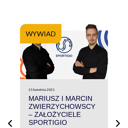
WYWIAD
WY
21 kwietnia 2021
13 kw
MARIUSZ I MARCIN
#W
ZWIERZYCHOWSCY
P
– ZAŁOŻYCIELE
KL
SPORTIGIO
ŁĄ