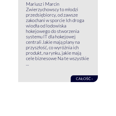
P
Mariusz i Marcin
Z 
Zwierzychowscy to młodzi
przedsiębiorcy, od zawsze
Prz
zakochani w sporcie Ich droga
Klu
wiodła od lodowiska
wir
hokejowego do stworzenia
nim
systemu IT dla hokejowej
GRU
centrali Jakie mają plany na
mog
przyszłość, co wyróżnia ich
net
produkt, na rynku, jakie mają
baz
cele biznesowe Na te wszystkie
kon
...
obec
CAŁOŚĆ ›