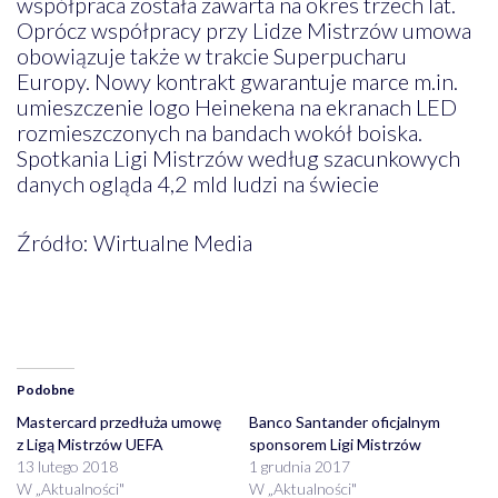
współpraca została zawarta na okres trzech lat.
Oprócz współpracy przy Lidze Mistrzów umowa
obowiązuje także w trakcie Superpucharu
Europy. Nowy kontrakt gwarantuje marce m.in.
umieszczenie logo Heinekena na ekranach LED
rozmieszczonych na bandach wokół boiska.
Spotkania Ligi Mistrzów według szacunkowych
danych ogląda 4,2 mld ludzi na świecie
Źródło: Wirtualne Media
Podobne
Mastercard przedłuża umowę
Banco Santander oficjalnym
z Ligą Mistrzów UEFA
sponsorem Ligi Mistrzów
13 lutego 2018
1 grudnia 2017
W „Aktualności"
W „Aktualności"