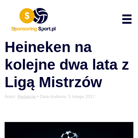
Przewiń do zawartości
Poka
Heineken na
kolejne dwa lata z
Ligą Mistrzów
Autor:
Redakcja
• Data dodania:
5 lutego 2017