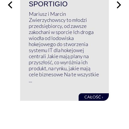
SPORTIGIO
ŁĄ
P
Mariusz i Marcin
Z 
Zwierzychowscy to młodzi
przedsiębiorcy, od zawsze
Prz
zakochani w sporcie Ich droga
Klu
wiodła od lodowiska
wir
hokejowego do stworzenia
nim
systemu IT dla hokejowej
GRU
centrali Jakie mają plany na
mog
przyszłość, co wyróżnia ich
net
produkt, na rynku, jakie mają
baz
cele biznesowe Na te wszystkie
kon
...
obec
CAŁOŚĆ ›