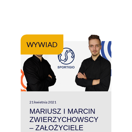
WYWIAD
WY
21 kwietnia 2021
13 kw
MARIUSZ I MARCIN
#W
ZWIERZYCHOWSCY
P
– ZAŁOŻYCIELE
KL