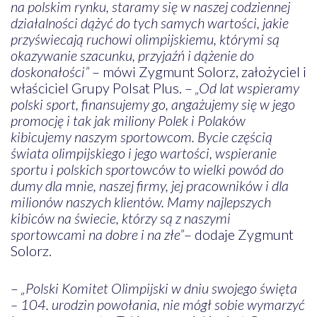
na polskim rynku, staramy się w naszej codziennej
działalności dążyć do tych samych wartości, jakie
przyświecają ruchowi olimpijskiemu, którymi są
okazywanie szacunku, przyjaźń i dążenie do
doskonałości”
– mówi Zygmunt Solorz, założyciel i
właściciel Grupy Polsat Plus. –
„Od lat wspieramy
polski sport, finansujemy go, angażujemy się w jego
promocję i tak jak miliony Polek i Polaków
kibicujemy naszym sportowcom. Bycie częścią
świata olimpijskiego i jego wartości, wspieranie
sportu i polskich sportowców to wielki powód do
dumy dla mnie, naszej firmy, jej pracowników i dla
milionów naszych klientów. Mamy najlepszych
kibiców na świecie, którzy są z naszymi
sportowcami na dobre i na złe”
– dodaje Zygmunt
Solorz.
–
„Polski Komitet Olimpijski w dniu swojego święta
– 104. urodzin powołania, nie mógł sobie wymarzyć