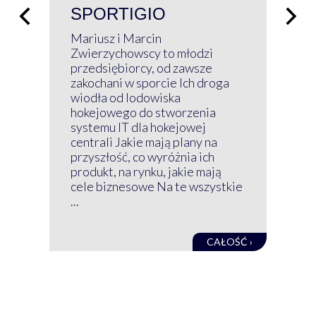
SPORTIGIO
ŁĄ
P
Mariusz i Marcin
Z 
Zwierzychowscy to młodzi
przedsiębiorcy, od zawsze
Prz
zakochani w sporcie Ich droga
Klu
wiodła od lodowiska
wir
hokejowego do stworzenia
nim
systemu IT dla hokejowej
GRU
centrali Jakie mają plany na
mog
przyszłość, co wyróżnia ich
net
produkt, na rynku, jakie mają
baz
cele biznesowe Na te wszystkie
kon
...
obec
CAŁOŚĆ ›