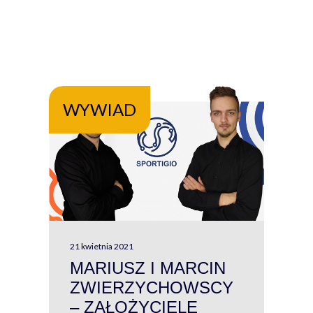
WYWIAD
WY
21 kwietnia 2021
13 kw
MARIUSZ I MARCIN
#W
ZWIERZYCHOWSCY
P
– ZAŁOŻYCIELE
KL