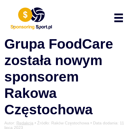
Przewiń do zawartości
Poka
Grupa FoodCare
została nowym
sponsorem
Rakowa
Częstochowa
Autor:
Redakcja
• Źródło: Raków Częstochowa • Data dodania:
11
lipca 2023