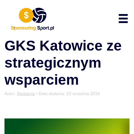
Przewiń do zawartości
Poka
GKS Katowice ze
strategicznym
wsparciem
Autor:
Redakcja
• Data dodania:
23 września 2016