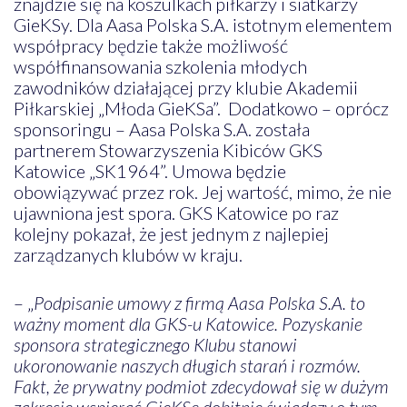
znajdzie się na koszulkach piłkarzy i siatkarzy
GieKSy. Dla Aasa Polska S.A. istotnym elementem
współpracy będzie także możliwość
współfinansowania szkolenia młodych
zawodników działającej przy klubie Akademii
Piłkarskiej „Młoda GieKSa”. Dodatkowo – oprócz
sponsoringu – Aasa Polska S.A. została
partnerem Stowarzyszenia Kibiców GKS
Katowice „SK1964”. Umowa będzie
obowiązywać przez rok. Jej wartość, mimo, że nie
ujawniona jest spora. GKS Katowice po raz
kolejny pokazał, że jest jednym z najlepiej
zarządzanych klubów w kraju.
– „
Podpisanie umowy z firmą Aasa Polska S.A. to
ważny moment dla GKS-u Katowice. Pozyskanie
sponsora strategicznego Klubu stanowi
ukoronowanie naszych długich starań i rozmów.
Fakt, że prywatny podmiot zdecydował się w dużym
zakresie wspierać GieKSę dobitnie świadczy o tym,