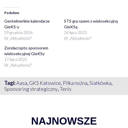
Podobne
Gentelmeńkie kalendarze
STS gra razem z wielosekcyjną
GieKS-y
GieKSą
29 grudnia 2016
24 lipca 2023
W „Aktualności"
W „Aktualności"
Zondacrypto sponsorem
wielosekcyjnej GieKSy
17 lipca 2025
W „Aktualności"
Tagi:
Aasa
,
GKS Katowice
,
Piłka nożna
,
Siatkówka
,
Sponsoring strategiczny
,
Tenis
NAJNOWSZE