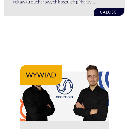
rękawku pucharowych koszulek piłkarzy ...
CAŁOŚĆ ›
WYWIAD
WY