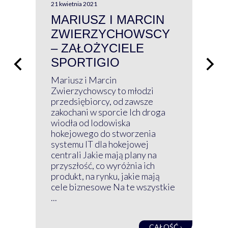
21 kwietnia 2021
13 kw
MARIUSZ I MARCIN
#W
ZWIERZYCHOWSCY
P
– ZAŁOŻYCIELE
KL
SPORTIGIO
ŁĄ
P
Mariusz i Marcin
Z 
Zwierzychowscy to młodzi
przedsiębiorcy, od zawsze
Prz
zakochani w sporcie Ich droga
Klu
wiodła od lodowiska
wir
hokejowego do stworzenia
nim
systemu IT dla hokejowej
GRU
centrali Jakie mają plany na
mog
przyszłość, co wyróżnia ich
net
produkt, na rynku, jakie mają
baz
cele biznesowe Na te wszystkie
kon
...
obec
CAŁOŚĆ ›