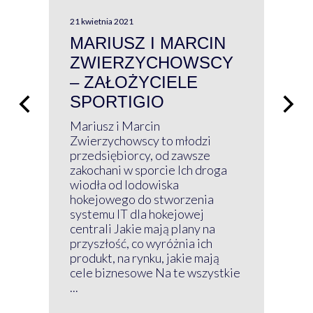
21 kwietnia 2021
13 kw
MARIUSZ I MARCIN
#W
ZWIERZYCHOWSCY
P
– ZAŁOŻYCIELE
KL
SPORTIGIO
ŁĄ
P
Mariusz i Marcin
Z 
Zwierzychowscy to młodzi
przedsiębiorcy, od zawsze
Prz
zakochani w sporcie Ich droga
Klu
wiodła od lodowiska
wir
hokejowego do stworzenia
nim
systemu IT dla hokejowej
GRU
centrali Jakie mają plany na
mog
przyszłość, co wyróżnia ich
net
produkt, na rynku, jakie mają
baz
cele biznesowe Na te wszystkie
kon
...
obec