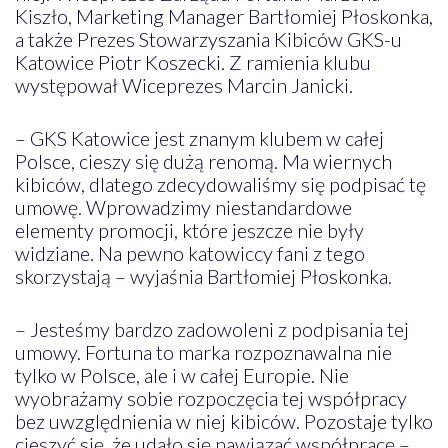
Kiszło, Marketing Manager Bartłomiej Płoskonka,
a także Prezes Stowarzyszania Kibiców GKS-u
Katowice Piotr Koszecki. Z ramienia klubu
występował Wiceprezes Marcin Janicki.
– GKS Katowice jest znanym klubem w całej
Polsce, cieszy się dużą renomą. Ma wiernych
kibiców, dlatego zdecydowaliśmy się podpisać tę
umowę. Wprowadzimy niestandardowe
elementy promocji, które jeszcze nie były
widziane. Na pewno katowiccy fani z tego
skorzystają – wyjaśnia Bartłomiej Płoskonka.
– Jesteśmy bardzo zadowoleni z podpisania tej
umowy. Fortuna to marka rozpoznawalna nie
tylko w Polsce, ale i w całej Europie. Nie
wyobrażamy sobie rozpoczęcia tej współpracy
bez uwzględnienia w niej kibiców. Pozostaje tylko
cieszyć się, że udało się nawiązać współpracę –