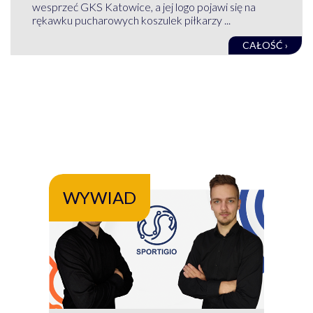
wesprzeć GKS Katowice, a jej logo pojawi się na
rękawku pucharowych koszulek piłkarzy ...
CAŁOŚĆ ›
WYWIAD
WY