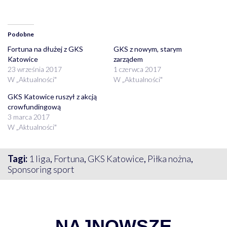
Podobne
Fortuna na dłużej z GKS
GKS z nowym, starym
Katowice
zarządem
23 września 2017
1 czerwca 2017
W „Aktualności"
W „Aktualności"
GKS Katowice ruszył z akcją
crowfundingową
3 marca 2017
W „Aktualności"
Tagi:
1 liga
,
Fortuna
,
GKS Katowice
,
Piłka nożna
,
Sponsoring sport
NAJNOWSZE