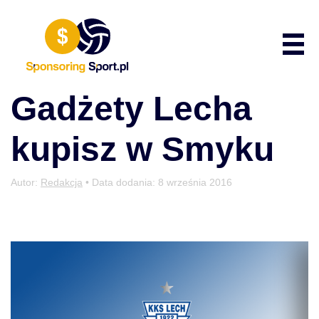
Przewiń do zawartości
Poka
Gadżety Lecha
kupisz w Smyku
Autor:
Redakcja
• Data dodania:
8 września 2016