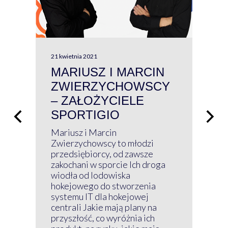
21 kwietnia 2021
13 kw
MARIUSZ I MARCIN
#W
ZWIERZYCHOWSCY
P
– ZAŁOŻYCIELE
KL
SPORTIGIO
ŁĄ
P
Mariusz i Marcin
Z 
Zwierzychowscy to młodzi
przedsiębiorcy, od zawsze
Prz
zakochani w sporcie Ich droga
Klu
wiodła od lodowiska
wir
hokejowego do stworzenia
nim
systemu IT dla hokejowej
GRU
centrali Jakie mają plany na
mog
przyszłość, co wyróżnia ich
net