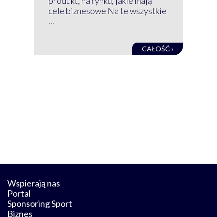
produkt, na rynku, jakie mają
baz
cele biznesowe Na te wszystkie
kon
...
obec
CAŁOŚĆ ›
Wspierają nas
Portal
Sponsoring Sport
Biznes