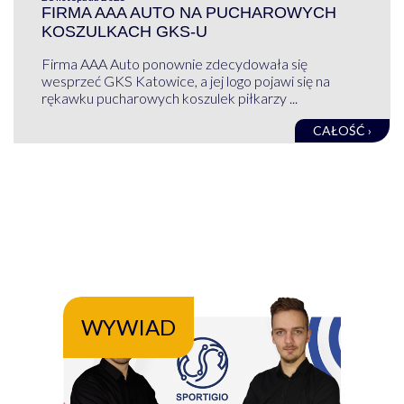
FIRMA AAA AUTO NA PUCHAROWYCH
KOSZULKACH GKS-U
Firma AAA Auto ponownie zdecydowała się
wesprzeć GKS Katowice, a jej logo pojawi się na
rękawku pucharowych koszulek piłkarzy ...
CAŁOŚĆ ›
WYWIAD
WY