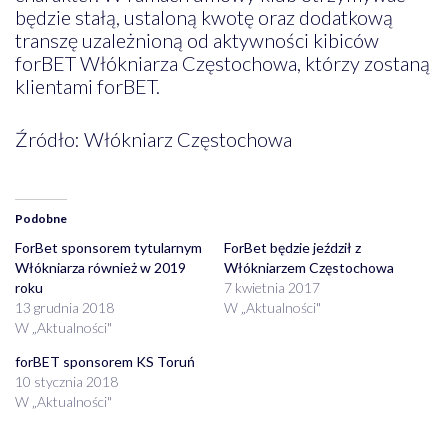
będzie stałą, ustaloną kwotę oraz dodatkową
transzę uzależnioną od aktywności kibiców
forBET Włókniarza Częstochowa, którzy zostaną
klientami forBET.
Źródło: Włókniarz Częstochowa
Podobne
ForBet sponsorem tytularnym
ForBet będzie jeździł z
Włókniarza również w 2019
Włókniarzem Częstochowa
roku
7 kwietnia 2017
13 grudnia 2018
W „Aktualności"
W „Aktualności"
forBET sponsorem KS Toruń
10 stycznia 2018
W „Aktualności"