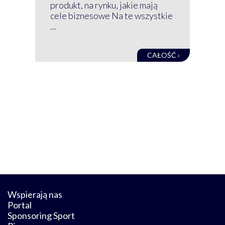
net
produkt, na rynku, jakie mają
baz
cele biznesowe Na te wszystkie
kon
...
obec
CAŁOŚĆ ›
Wspierają nas
Portal
Sponsoring Sport