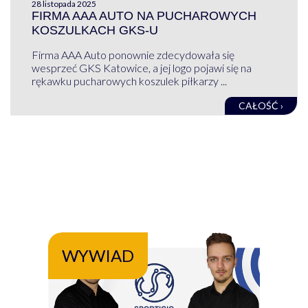
28 listopada 2025
FIRMA AAA AUTO NA PUCHAROWYCH
KOSZULKACH GKS-U
Firma AAA Auto ponownie zdecydowała się
wesprzeć GKS Katowice, a jej logo pojawi się na
rękawku pucharowych koszulek piłkarzy ...
CAŁOŚĆ ›
WYWIAD
WY