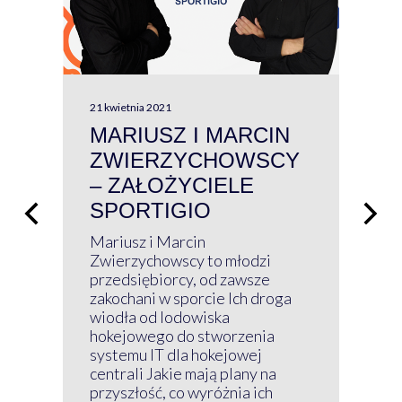
21 kwietnia 2021
13 kw
MARIUSZ I MARCIN
#W
ZWIERZYCHOWSCY
P
– ZAŁOŻYCIELE
KL
SPORTIGIO
ŁĄ
P
Mariusz i Marcin
Z 
Zwierzychowscy to młodzi
przedsiębiorcy, od zawsze
Prz
zakochani w sporcie Ich droga
Klu
wiodła od lodowiska
wir
hokejowego do stworzenia
nim
systemu IT dla hokejowej
GRU
centrali Jakie mają plany na
mog
przyszłość, co wyróżnia ich