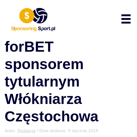
Przewiń do zawartości
Poka
forBET
sponsorem
tytularnym
Włókniarza
Częstochowa
Autor:
Redakcja
• Data dodania:
9 stycznia 2018