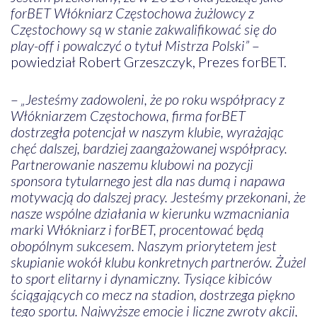
forBET Włókniarz Częstochowa żużlowcy z
Częstochowy są w stanie zakwalifikować się do
play-off i powalczyć o tytuł Mistrza Polski”
–
powiedział Robert Grzeszczyk, Prezes forBET.
–
„Jesteśmy zadowoleni, że po roku współpracy z
Włókniarzem Częstochowa, firma forBET
dostrzegła potencjał w naszym klubie, wyrażając
chęć dalszej, bardziej zaangażowanej współpracy.
Partnerowanie naszemu klubowi na pozycji
sponsora tytularnego jest dla nas dumą i napawa
motywacją do dalszej pracy. Jesteśmy przekonani, że
nasze wspólne działania w kierunku wzmacniania
marki Włókniarz i forBET, procentować będą
obopólnym sukcesem. Naszym priorytetem jest
skupianie wokół klubu konkretnych partnerów. Żużel
to sport elitarny i dynamiczny. Tysiące kibiców
ściągających co mecz na stadion, dostrzega piękno
tego sportu. Najwyższe emocje i liczne zwroty akcji,