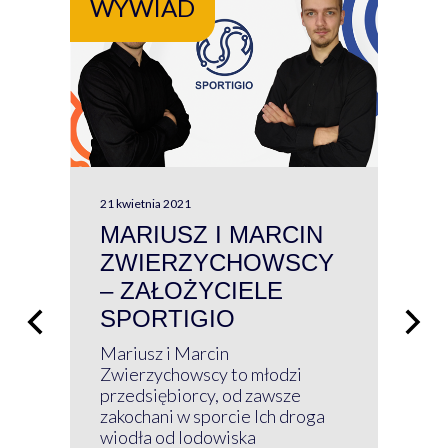
WYWIAD
WY
21 kwietnia 2021
13 kw
MARIUSZ I MARCIN
#W
ZWIERZYCHOWSCY
P
– ZAŁOŻYCIELE
KL
SPORTIGIO
ŁĄ
P
Mariusz i Marcin
Z 
Zwierzychowscy to młodzi
przedsiębiorcy, od zawsze
Prz
zakochani w sporcie Ich droga
Klu
wiodła od lodowiska