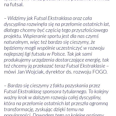
na futsal.
– Widzimy jak Futsal Ekstraklasa oraz cała
dyscyplina rozwinęła się na przełomie ostatnich lat,
dlatego chcemy być częścią tego przyszłościowego
projektu. Wspieranie sportu jest dla nas czymś
naturalnym, więc też bardzo się cieszymy, że
będziemy mogli wspólnie uczestniczyć w rozwoju
najlepszej ligi futsalu w Polsce. Tak jak sami
produkujemy urządzenia dostarczające energię, tak
też chcemy ją przekazać teraz Futsal Ekstraklasie
–
mówi Jan Wojciak, dyrektor ds. rozwoju FOGO.
– Bardzo się cieszymy z faktu pozyskania przez
Futsal Ekstraklasę sponsora tytularnego. To kolejny
ważny krok w dalszym rozwoju całej dyscypliny,
która na przełomie ostatnich lat przeszła ogromną
transformację, zyskując dzięki temu na
popularności. Dowodem tego są kolejne poziomy