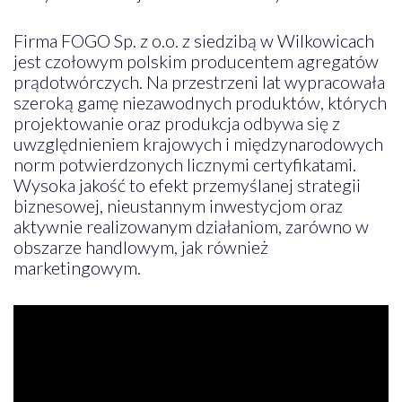
Firma FOGO Sp. z o.o. z siedzibą w Wilkowicach
jest czołowym polskim producentem agregatów
prądotwórczych. Na przestrzeni lat wypracowała
szeroką gamę niezawodnych produktów, których
projektowanie oraz produkcja odbywa się z
uwzględnieniem krajowych i międzynarodowych
norm potwierdzonych licznymi certyfikatami.
Wysoka jakość to efekt przemyślanej strategii
biznesowej, nieustannym inwestycjom oraz
aktywnie realizowanym działaniom, zarówno w
obszarze handlowym, jak również
marketingowym.