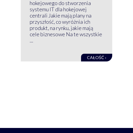
wir
hokejowego do stworzenia
nim
systemu IT dla hokejowej
GRU
centrali Jakie mają plany na
mog
przyszłość, co wyróżnia ich
net
produkt, na rynku, jakie mają
baz
cele biznesowe Na te wszystkie
kon
...
obec
CAŁOŚĆ ›