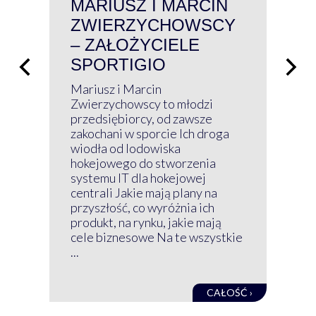
MARIUSZ I MARCIN
#W
ZWIERZYCHOWSCY
P
– ZAŁOŻYCIELE
KL
SPORTIGIO
ŁĄ
P
Mariusz i Marcin
Z 
Zwierzychowscy to młodzi
przedsiębiorcy, od zawsze
Prz
zakochani w sporcie Ich droga
Klu
wiodła od lodowiska
wir
hokejowego do stworzenia
nim
systemu IT dla hokejowej
GRU
centrali Jakie mają plany na
mog
przyszłość, co wyróżnia ich
net
produkt, na rynku, jakie mają
baz
cele biznesowe Na te wszystkie
kon
...
obec
CAŁOŚĆ ›