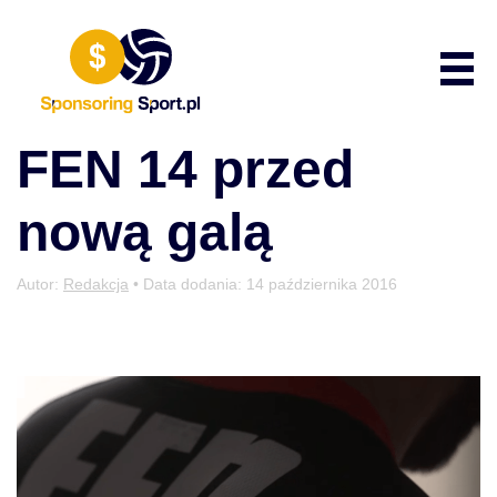
Przewiń do zawartości
Poka
FEN 14 przed
nową galą
Autor:
Redakcja
• Data dodania:
14 października 2016