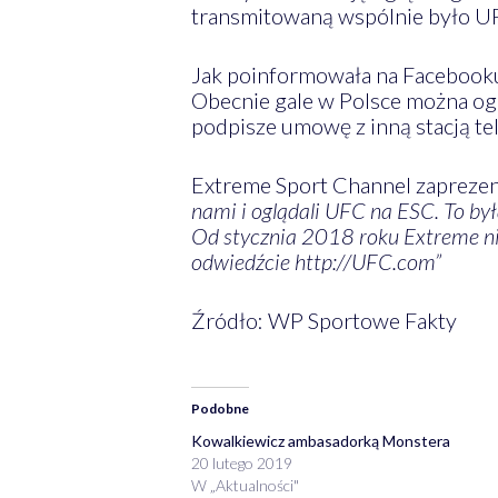
transmitowaną wspólnie było UF
Jak poinformowała na Facebooku 
Obecnie gale w Polsce można og
podpisze umowę z inną stacją te
Extreme Sport Channel zaprezen
nami i oglądali UFC na ESC. To był
Od stycznia 2018 roku Extreme nie
odwiedźcie
http://
UFC.com”
Źródło: WP Sportowe Fakty
Podobne
Kowalkiewicz ambasadorką Monstera
20 lutego 2019
W „Aktualności"