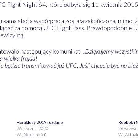
C Fight Night 64, które odbyła się 11 kwietnia 201
sama stacja współpraca została zakończona, mimo, że
lądać za pomocą UFC Fight Pass. Prawdopodobnie UF
lewizyjną.
towało następujący komunikat:
„Dziękujemy wszystkim,
a wielka frajda!
 będzie transmitować już UFC. Jeśli chcecie być na bie
Heraklesy 2019 rozdane
Reebok i
26 stycznia 2020
26 wrześn
W „Aktualności"
W „Aktual