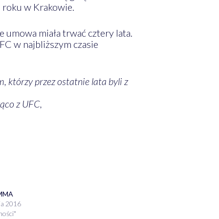
5 roku w Krakowie.
 umowa miała trwać cztery lata.
C w najbliższym czasie
 którzy przez ostatnie lata byli z
żąco z UFC,
 MMA
ia 2016
ności"