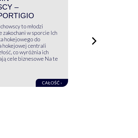
CY –
PORTIGIO
ychowscy to młodzi
 zakochani w sporcie Ich
ka hokejowego do
a hokejowej centrali
złość, co wyróżnia ich
mają cele biznesowe Na te
CAŁOŚĆ ›