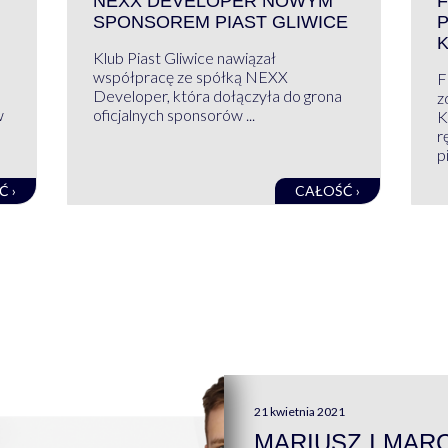
NEXX DEVELOPER NOWYM
F
SPONSOREM PIAST GLIWICE
Klub Piast Gliwice nawiązał
współpracę ze spółką NEXX
F
Developer, która dołączyła do grona
z
w
oficjalnych sponsorów ...
K
r
pi
Ć ›
CAŁOŚĆ ›
21 kwietnia 2021
MARIUSZ I MAR