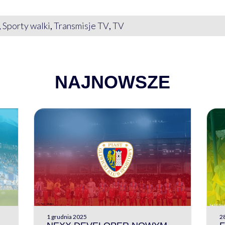
,
Sporty walki
,
Transmisje TV
,
TV
NAJNOWSZE
1 grudnia 2025
28