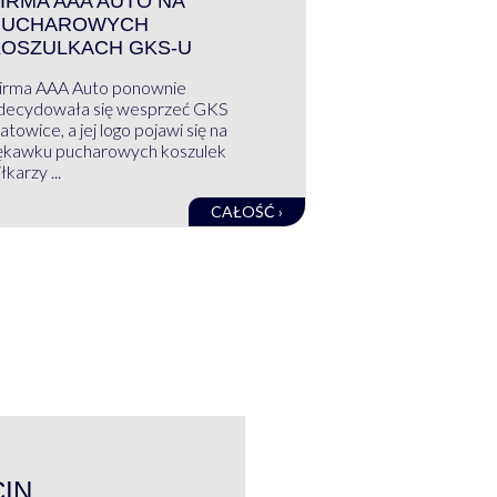
IRMA AAA AUTO NA
PUCHAROWYCH
KOSZULKACH GKS-U
irma AAA Auto ponownie
decydowała się wesprzeć GKS
atowice, a jej logo pojawi się na
ękawku pucharowych koszulek
łkarzy ...
CAŁOŚĆ ›
WYWIAD
CIN