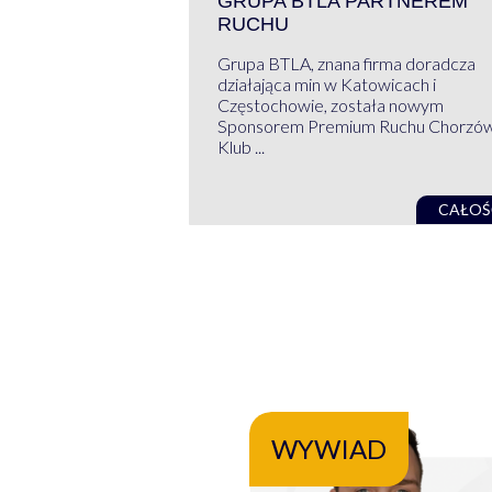
GRUPA BTLA PARTNEREM
RUCHU
Grupa BTLA, znana firma doradcza
działająca min w Katowicach i
Częstochowie, została nowym
Sponsorem Premium Ruchu Chorzó
Klub ...
CAŁOŚ
WYWIAD