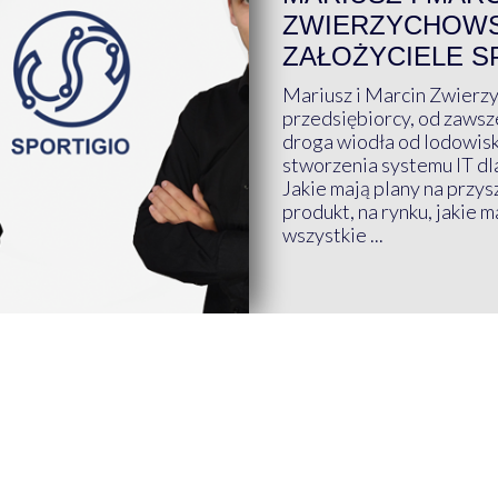
ZWIERZYCHOWS
ZAŁOŻYCIELE S
Mariusz i Marcin Zwierz
przedsiębiorcy, od zawsze
droga wiodła od lodowis
stworzenia systemu IT dl
Jakie mają plany na przys
produkt, na rynku, jakie 
wszystkie ...