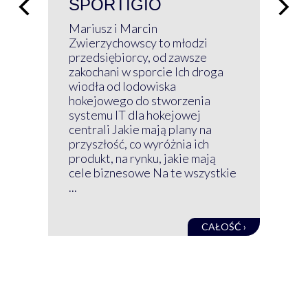
SPORTIGIO
ŁĄ
P
Mariusz i Marcin
Z 
Zwierzychowscy to młodzi
przedsiębiorcy, od zawsze
Prz
zakochani w sporcie Ich droga
Klu
wiodła od lodowiska
wir
hokejowego do stworzenia
nim
systemu IT dla hokejowej
GRU
centrali Jakie mają plany na
mog
przyszłość, co wyróżnia ich
net
produkt, na rynku, jakie mają
baz
cele biznesowe Na te wszystkie
kon
...
obec
CAŁOŚĆ ›