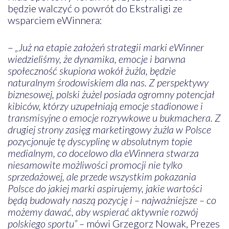
będzie walczyć o powrót do Ekstraligi ze
wsparciem eWinnera:
–
„Już na etapie założeń strategii marki eWinner
wiedzieliśmy, że dynamika, emocje i barwna
społeczność skupiona wokół żużla, będzie
naturalnym środowiskiem dla nas. Z perspektywy
biznesowej, polski żużel posiada ogromny potencjał
kibiców, którzy uzupełniają emocje stadionowe i
transmisyjne o emocje rozrywkowe u bukmachera. Z
drugiej strony zasięg marketingowy żużla w Polsce
pozycjonuje tę dyscyplinę w absolutnym topie
medialnym, co docelowo dla eWinnera stwarza
niesamowite możliwości promocji nie tylko
sprzedażowej, ale przede wszystkim pokazania
Polsce do jakiej marki aspirujemy, jakie wartości
będą budowały naszą pozycję i – najważniejsze – co
możemy dawać, aby wspierać aktywnie rozwój
polskiego sportu” –
mówi Grzegorz Nowak, Prezes