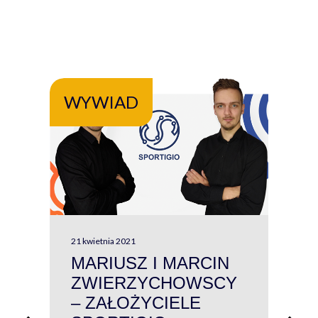
WYWIAD
WY
21 kwietnia 2021
13 kw
MARIUSZ I MARCIN
#W
ZWIERZYCHOWSCY
P
– ZAŁOŻYCIELE
KL