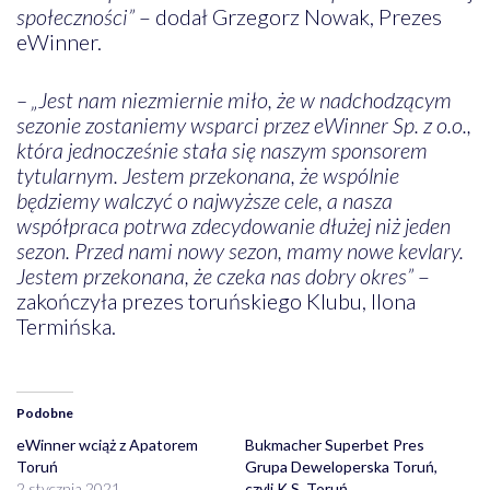
społeczności”
– dodał Grzegorz Nowak, Prezes
eWinner.
– „Jest nam niezmiernie miło, że w nadchodzącym
sezonie zostaniemy wsparci przez eWinner Sp. z o.o.,
która jednocześnie stała się naszym sponsorem
tytularnym. Jestem przekonana, że wspólnie
będziemy walczyć o najwyższe cele, a nasza
współpraca potrwa zdecydowanie dłużej niż jeden
sezon. Przed nami nowy sezon, mamy nowe kevlary.
Jestem przekonana, że czeka nas dobry okres”
–
zakończyła prezes toruńskiego Klubu, Ilona
Termińska.
Podobne
eWinner wciąż z Apatorem
Bukmacher Superbet Pres
Toruń
Grupa Deweloperska Toruń,
2 stycznia 2021
czyli K.S. Toruń