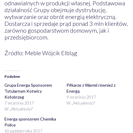
odnawialnych w produkcji własnej. Podstawowa
działalność Grupy obejmuje dystrybucję,
wytwarzanie oraz obrót energią elektryczną.
Dostarcza i sprzedaje prąd ponad 3 mln klientów,
zarówno gospodarstwom domowym, jak i
przedsiębiorcom.
Źródło: Meble Wójcik Elbląg
Podobne
Grupa Energa Sponsorem
Piłkarze z Warmii również z
Tytularnym Kotwicy
Energą
Kołobrzeg
9 września 2017
7 września 2017
W „Aktualności"
W „Aktualności"
Energa sponsorem Chemika
Police
10 października 2017