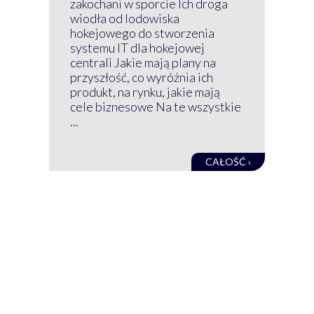
zakochani w sporcie Ich droga
Klu
wiodła od lodowiska
wir
hokejowego do stworzenia
nim
systemu IT dla hokejowej
GRU
centrali Jakie mają plany na
mog
przyszłość, co wyróżnia ich
net
produkt, na rynku, jakie mają
baz
cele biznesowe Na te wszystkie
kon
...
obec
CAŁOŚĆ ›