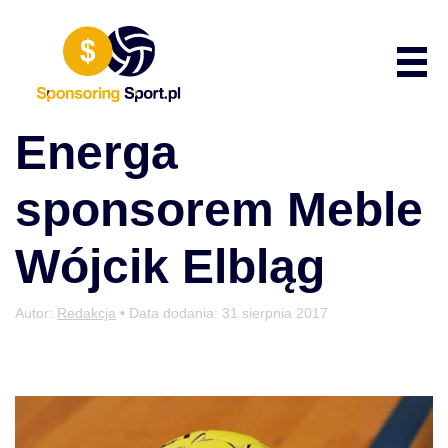
Przewiń do zawartości
Poka
Energa
sponsorem Meble
Wójcik Elbląg
Autor:
Redakcja
• Data dodania:
31 sierpnia 2017