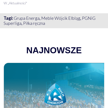
W „Aktualności"
Tagi:
Grupa Energa
,
Meble Wójcik Elbląg
,
PGNiG
Superliga
,
Piłka ręczna
NAJNOWSZE