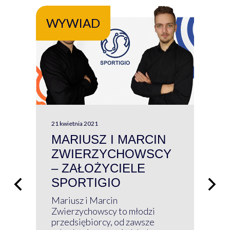
WYWIAD
WY
21 kwietnia 2021
13 kw
MARIUSZ I MARCIN
#W
ZWIERZYCHOWSCY
P
– ZAŁOŻYCIELE
KL
SPORTIGIO
ŁĄ
P
Mariusz i Marcin
Z 
Zwierzychowscy to młodzi
przedsiębiorcy, od zawsze
Prz