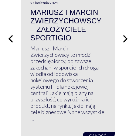
21 kwietnia 2021
13 kw
MARIUSZ I MARCIN
#W
ZWIERZYCHOWSCY
P
– ZAŁOŻYCIELE
KL
SPORTIGIO
ŁĄ
P
Mariusz i Marcin
Z 
Zwierzychowscy to młodzi
przedsiębiorcy, od zawsze
Prz
zakochani w sporcie Ich droga
Klu
wiodła od lodowiska
wir
hokejowego do stworzenia
nim
systemu IT dla hokejowej
GRU
centrali Jakie mają plany na
mog
przyszłość, co wyróżnia ich
net
produkt, na rynku, jakie mają
baz
cele biznesowe Na te wszystkie
kon
...
obec
CAŁOŚĆ ›