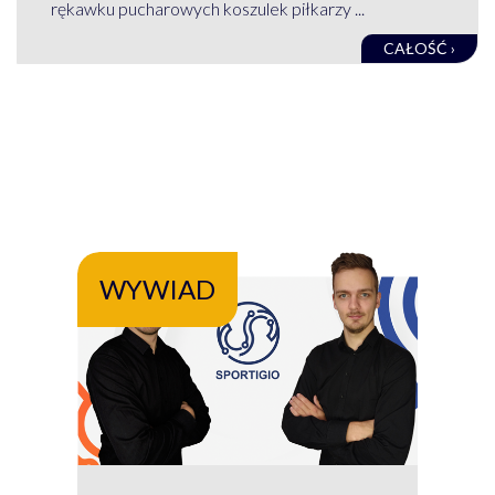
rękawku pucharowych koszulek piłkarzy ...
CAŁOŚĆ ›
WYWIAD
WY