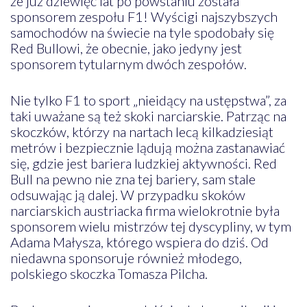
że już dziewięć lat po powstaniu została
sponsorem zespołu F1! Wyścigi najszybszych
samochodów na świecie na tyle spodobały się
Red Bullowi, że obecnie, jako jedyny jest
sponsorem tytularnym dwóch zespołów.
Nie tylko F1 to sport „nieidący na ustępstwa”, za
taki uważane są też skoki narciarskie. Patrząc na
skoczków, którzy na nartach lecą kilkadziesiąt
metrów i bezpiecznie lądują można zastanawiać
się, gdzie jest bariera ludzkiej aktywności. Red
Bull na pewno nie zna tej bariery, sam stale
odsuwając ją dalej. W przypadku skoków
narciarskich austriacka firma wielokrotnie była
sponsorem wielu mistrzów tej dyscypliny, w tym
Adama Małysza, którego wspiera do dziś. Od
niedawna sponsoruje również młodego,
polskiego skoczka Tomasza Pilcha.