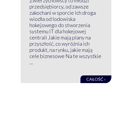
Z 
Zwierzychowscy to młodzi
przedsiębiorcy, od zawsze
Prz
zakochani w sporcie Ich droga
Klu
wiodła od lodowiska
wir
hokejowego do stworzenia
nim
systemu IT dla hokejowej
GRU
centrali Jakie mają plany na
mog
przyszłość, co wyróżnia ich
net
produkt, na rynku, jakie mają
baz
cele biznesowe Na te wszystkie
kon
...
obec
CAŁOŚĆ ›