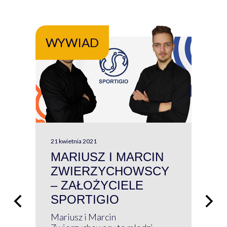
WYWIAD
WY
21 kwietnia 2021
13 kw
MARIUSZ I MARCIN
#W
ZWIERZYCHOWSCY
P
– ZAŁOŻYCIELE
KL
SPORTIGIO
ŁĄ
P
Mariusz i Marcin