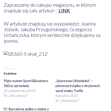
Zapraszamy do zakupu magazynu, w którym
znajduje się cały artykuł –
LINK
W artykule znajdują się wypowiedzi: Joanny
Jóźwik, Jakuba Przygońskiego, Grzegorza
Urbańczyka, którym serdecznie dziękujemy za
pomoc.
Podobne
Piąty numer Sport&Business
„Sportowa Układanka” –
360 w sprzedaży
pierwsza książka o drużynach
22 października 2018
spod znaku Trefla
W „Aktualności"
8 grudnia 2021
W „Aktualności"
FC Barcelona zadba o siebie z