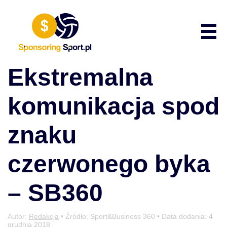
Przewiń do zawartości
Poka
Ekstremalna
komunikacja spod
znaku
czerwonego byka
– SB360
Autor:
Redakcja
• Źródło: Sport&Business 360 • Data dodania:
4
grudnia 2018