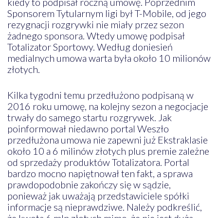
kiedy to podpisał roczną umowę. Poprzednim
Sponsorem Tytularnym ligi był T-Mobile, od jego
rezygnacji rozgrywki nie miały przez sezon
żadnego sponsora. Wtedy umowę podpisał
Totalizator Sportowy. Według doniesień
medialnych umowa warta była około 10 milionów
złotych.
Kilka tygodni temu przedłużono podpisaną w
2016 roku umowę, na kolejny sezon a negocjacje
trwały do samego startu rozgrywek. Jak
poinformował niedawno portal Weszło
przedłużona umowa nie zapewni już Ekstraklasie
około 10 a 6 milinów złotych plus premie zależne
od sprzedaży produktów Totalizatora. Portal
bardzo mocno napiętnował ten fakt, a sprawa
prawdopodobnie zakończy się w sądzie,
ponieważ jak uważają przedstawiciele spółki
informacje są nieprawdziwe. Należy podkreślić,
że kwota 6 mln złotych mimo, że nie jest duża