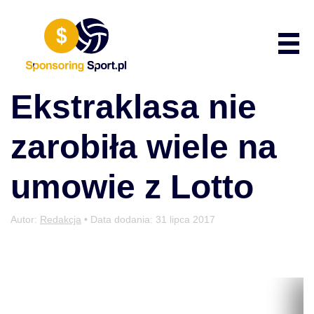
Przewiń do zawartości
Poka
Ekstraklasa nie
zarobiła wiele na
umowie z Lotto
Autor:
Redakcja
• Data dodania:
31 lipca 2017