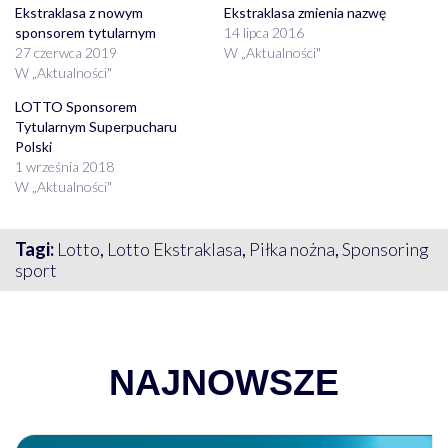
Ekstraklasa z nowym
Ekstraklasa zmienia nazwę
sponsorem tytularnym
14 lipca 2016
27 czerwca 2019
W „Aktualności"
W „Aktualności"
LOTTO Sponsorem
Tytularnym Superpucharu
Polski
1 września 2018
W „Aktualności"
Tagi:
Lotto
,
Lotto Ekstraklasa
,
Piłka nożna
,
Sponsoring
sport
NAJNOWSZE