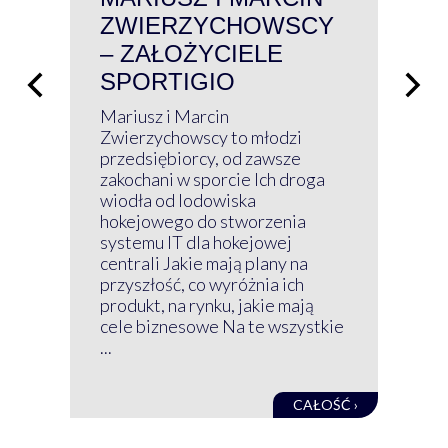
ZWIERZYCHOWSCY
P
– ZAŁOŻYCIELE
KL
SPORTIGIO
ŁĄ
P
Mariusz i Marcin
Z 
Zwierzychowscy to młodzi
przedsiębiorcy, od zawsze
Prz
zakochani w sporcie Ich droga
Klu
wiodła od lodowiska
wir
hokejowego do stworzenia
nim
systemu IT dla hokejowej
GRU
centrali Jakie mają plany na
mog
przyszłość, co wyróżnia ich
net
produkt, na rynku, jakie mają
baz
cele biznesowe Na te wszystkie
kon
...
obec
CAŁOŚĆ ›