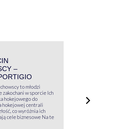
WYWIAD
CIN
CY –
PORTIGIO
ychowscy to młodzi
 zakochani w sporcie Ich
ka hokejowego do
a hokejowej centrali
złość, co wyróżnia ich
mają cele biznesowe Na te