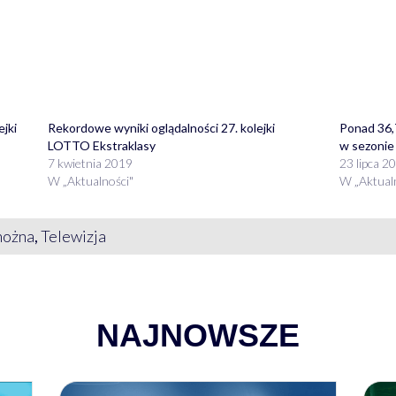
jki
Rekordowe wyniki oglądalności 27. kolejki
Ponad 36,
LOTTO Ekstraklasy
w sezonie
7 kwietnia 2019
23 lipca 2
W „Aktualności"
W „Aktual
nożna
,
Telewizja
NAJNOWSZE