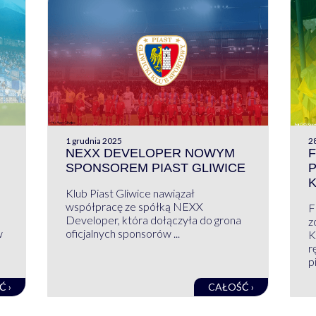
1 grudnia 2025
28
NEXX DEVELOPER NOWYM
F
SPONSOREM PIAST GLIWICE
Klub Piast Gliwice nawiązał
współpracę ze spółką NEXX
F
Developer, która dołączyła do grona
z
w
oficjalnych sponsorów ...
K
r
pi
Ć ›
CAŁOŚĆ ›