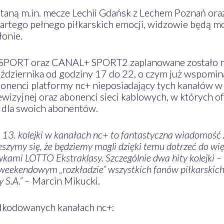
staną m.in. mecze Lechii Gdańsk z Lechem Poznań ora
tego pełnego piłkarskich emocji, widzowie będą mo
łonie.
PORT oraz CANAL+ SPORT2 zaplanowane zostało na d
dziernika od godziny 17 do 22, o czym już wspomin
onenci platformy nc+ nieposiadający tych kanałów w
ewizyjnej oraz abonenci sieci kablowych, w których of
 dla swoich abonentów.
13. kolejki w kanałach nc+ to fantastyczna wiadomość z
eszymy się, że będziemy mogli dzięki temu dotrzeć do wię
wkami LOTTO Ekstraklasy. Szczególnie dwa hity kolejki 
 weekendowym „rozkładzie” wszystkich fanów piłkarskich
 S.A.”
– Marcin Mikucki.
odkodowanych kanałach nc+: