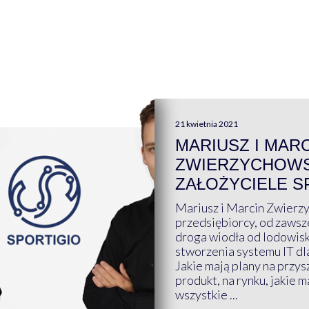
21 kwietnia 2021
MARIUSZ I MAR
ZWIERZYCHOWS
ZAŁOŻYCIELE S
Mariusz i Marcin Zwierz
przedsiębiorcy, od zawsze
droga wiodła od lodowis
stworzenia systemu IT dl
Jakie mają plany na przys
produkt, na rynku, jakie 
wszystkie ...