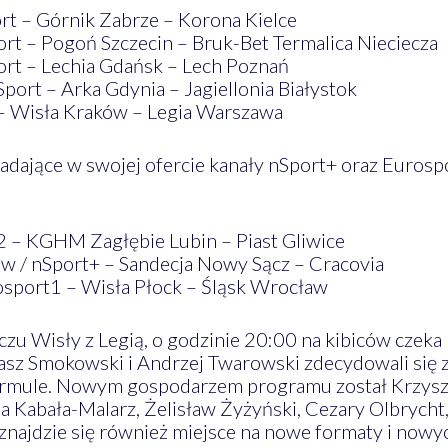
ort – Górnik Zabrze – Korona Kielce
ort – Pogoń Szczecin – Bruk-Bet Termalica Nieciecza
ort – Lechia Gdańsk – Lech Poznań
Sport – Arka Gdynia – Jagiellonia Białystok
 – Wisła Kraków – Legia Warszawa
adające w swojej ofercie kanały nSport+ oraz Euros
2 – KGHM Zagłębie Lubin – Piast Gliwice
ow / nSport+ – Sandecja Nowy Sącz – Cracovia
osport1 – Wisła Płock – Śląsk Wrocław
zu Wisły z Legią, o godzinie 20:00 na kibiców czeka 
z Smokowski i Andrzej Twarowski zdecydowali się 
ormule. Nowym gospodarzem programu został Krzyszt
Kabała-Malarz, Żelisław Żyżyński, Cezary Olbrycht, F
 znajdzie się również miejsce na nowe formaty i nowy