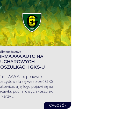
 listopada 2025
IRMA AAA AUTO NA
PUCHAROWYCH
KOSZULKACH GKS-U
irma AAA Auto ponownie
decydowała się wesprzeć GKS
atowice, a jej logo pojawi się na
ękawku pucharowych koszulek
łkarzy ...
CAŁOŚĆ ›