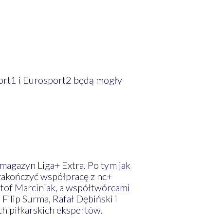
port1 i Eurosport2 będą mogły
magazyn Liga+ Extra. Po tym jak
zakończyć współpracę z nc+
of Marciniak, a współtwórcami
ilip Surma, Rafał Dębiński i
ch piłkarskich ekspertów.