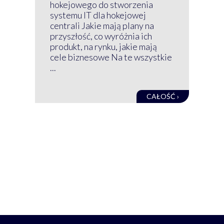
wir
hokejowego do stworzenia
nim
systemu IT dla hokejowej
GRU
centrali Jakie mają plany na
mog
przyszłość, co wyróżnia ich
net
produkt, na rynku, jakie mają
baz
cele biznesowe Na te wszystkie
kon
...
obec
CAŁOŚĆ ›