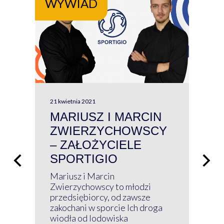
WYWIAD
WY
21 kwietnia 2021
13 kw
MARIUSZ I MARCIN
#W
ZWIERZYCHOWSCY
P
– ZAŁOŻYCIELE
KL
SPORTIGIO
ŁĄ
P
Mariusz i Marcin
Z 
Zwierzychowscy to młodzi
przedsiębiorcy, od zawsze
Prz
zakochani w sporcie Ich droga
Klu
wiodła od lodowiska