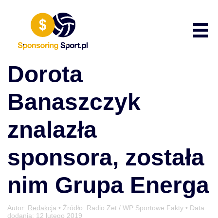
Przewiń do zawartości
Poka
Dorota
Banaszczyk
znalazła
sponsora, została
nim Grupa Energa
Autor:
Redakcja
• Źródło: Radio Zet / WP Sportowe Fakty • Data
dodania:
12 lutego 2019