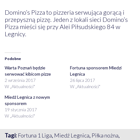
Domino’s Pizza to pizzeria serwująca gorącą i
przepyszną pizzę. Jeden z lokali sieci Domino’s
Pizza mieści się przy Alei Piłsudskiego 84 w
Legnicy.
Podobne
Warta Poznań będzie
Fortuna sponsorem Miedzi
serwować kibicom pizze
Legnica
2 września 2017
26 lipca 2017
W „Aktualności"
W „Aktualności"
Miedź Legnica z nowym
sponsorem
19 stycznia 2017
W „Aktualności"
Tagi:
Fortuna 1 Liga
,
Miedź Legnica
,
Piłka nożna
,