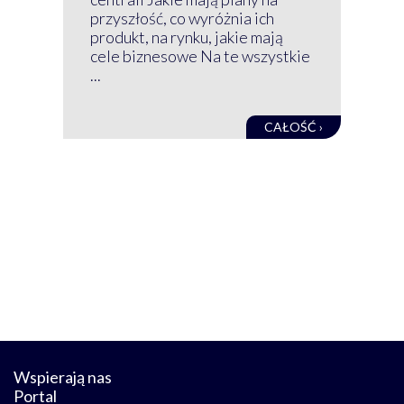
mog
przyszłość, co wyróżnia ich
net
produkt, na rynku, jakie mają
baz
cele biznesowe Na te wszystkie
kon
...
obec
CAŁOŚĆ ›
Wspierają nas
Portal