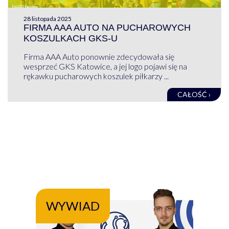
28 listopada 2025
FIRMA AAA AUTO NA PUCHAROWYCH
KOSZULKACH GKS-U
Firma AAA Auto ponownie zdecydowała się
wesprzeć GKS Katowice, a jej logo pojawi się na
rękawku pucharowych koszulek piłkarzy ...
CAŁOŚĆ ›
WYWIAD
WY