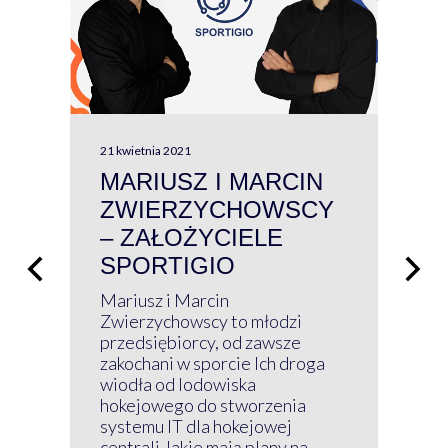
21 kwietnia 2021
13 kw
MARIUSZ I MARCIN
#W
ZWIERZYCHOWSCY
P
– ZAŁOŻYCIELE
KL
SPORTIGIO
ŁĄ
P
Mariusz i Marcin
Z 
Zwierzychowscy to młodzi
przedsiębiorcy, od zawsze
Prz
zakochani w sporcie Ich droga
Klu
wiodła od lodowiska
wir
hokejowego do stworzenia
nim
systemu IT dla hokejowej
GRU
centrali Jakie mają plany na