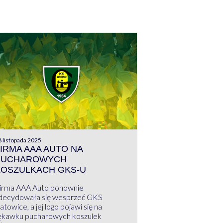
 listopada 2025
IRMA AAA AUTO NA
PUCHAROWYCH
KOSZULKACH GKS-U
irma AAA Auto ponownie
decydowała się wesprzeć GKS
atowice, a jej logo pojawi się na
ękawku pucharowych koszulek