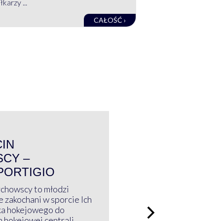
łkarzy ...
CAŁOŚĆ ›
WYWIAD
CIN
CY –
PORTIGIO
ychowscy to młodzi
 zakochani w sporcie Ich
ka hokejowego do
a hokejowej centrali