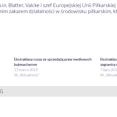
in. Blatter, Valcke i szef Europejskiej Unii Piłkarskiej
nim zakazem działalności w środowisku piłkarskim, k
Ekstraklasa rusza ze sprzedażą praw mediowych
Ekstraklas
bukmacherom
zagranicę
13 marca 2019
7 lipca 20
W „Aktualności"
W „Aktual
SG