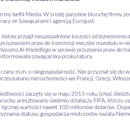
m firmy beIN Media. W środę paryskie biura tej firmy z
acy ze Szwajcarami i agencją Eurojust.
e Valcke przyjął nieuzasadnione korzyści od biznesmena 
z przyznaniem praw do transmisji meczów mundialu w n
assera Al-Khelaifiego w sprawie przyznania praw do tra
informowała szwajcarska prokuratura.
rzany m.in. o niegospodarność. Nie przyznał się do w
rzeszukano nieruchomości we Francji, Grecji, Włosze
edliwości zaczęły się w maju 2015 roku (choć śledz
chu aresztowano siedmiu działaczy FIFA, którzy usły
o łącznej wartości nawet 100 milionów dolarów. Dopa
zyznania statusu gospodarza mistrzostw świata Niem