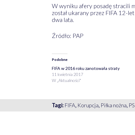
W wyniku afery posadę stracili m.
został ukarany przez FIFA 12-let
dwa lata.
Źródło: PAP
Podobne
FIFA w 2016 roku zanotowała straty
11 kwietnia 2017
W „Aktualności"
Tagi:
FIFA
,
Korupcja
,
Piłka nożna
,
P