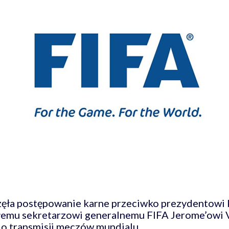
zęła postępowanie karne przeciwko prezydentowi 
łemu sekretarzowi generalnemu FIFA Jerome’owi V
do transmisji meczów mundialu.