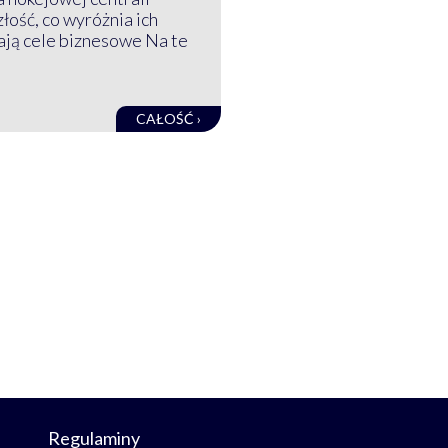
złość, co wyróżnia ich
mają cele biznesowe Na te
CAŁOŚĆ ›
Regulaminy