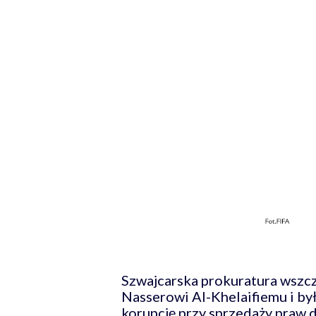
Szwajcarska prokuratura wszc
Nasserowi Al-Khelaifiemu i by
korupcję przy sprzedaży praw 