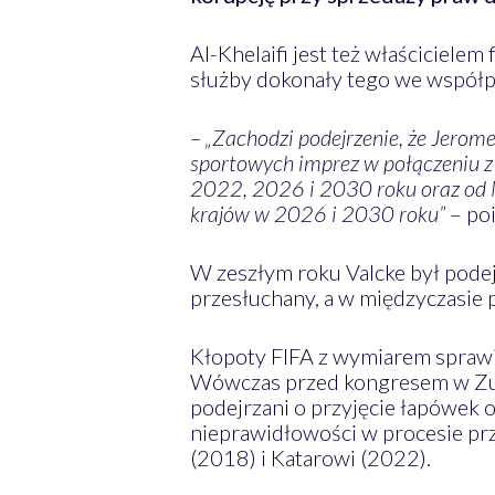
Al-Khelaifi jest też właściciele
służby dokonały tego we współpr
– „Zachodzi podejrzenie, że Jerom
sportowych imprez w połączeniu 
2022, 2026 i 2030 roku oraz od N
krajów w 2026 i 2030 roku”
– po
W zeszłym roku Valcke był podej
przesłuchany, a w międzyczasie p
Kłopoty FIFA z wymiarem sprawi
Wówczas przed kongresem w Zury
podejrzani o przyjęcie łapówek 
nieprawidłowości w procesie pr
(2018) i Katarowi (2022).