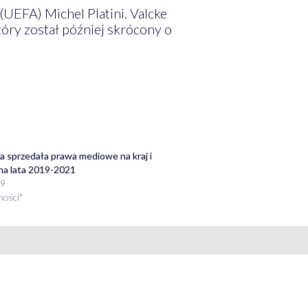
 (UEFA) Michel Platini. Valcke
tóry został później skrócony o
a sprzedała prawa mediowe na kraj i
 na lata 2019-2021
19
ności"