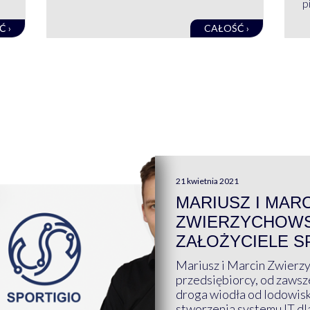
pi
Ć ›
CAŁOŚĆ ›
21 kwietnia 2021
MARIUSZ I MAR
ZWIERZYCHOWS
ZAŁOŻYCIELE S
Mariusz i Marcin Zwierz
przedsiębiorcy, od zawsze
droga wiodła od lodowis
stworzenia systemu IT dl