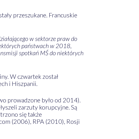
ostały przeszukane. Francuskie
działającego w sektorze praw do
iektórych państwach w 2018,
nsmisji spotkań MŚ do niektórych
iny. W czwartek został
ch i Hiszpanii.
two prowadzone było od 2014).
szeli zarzuty korupcyjne. Są
trzono się także
com (2006), RPA (2010), Rosji