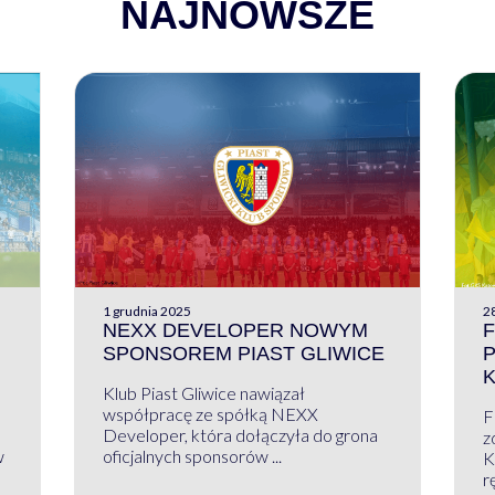
NAJNOWSZE
1 grudnia 2025
28
NEXX DEVELOPER NOWYM
F
SPONSOREM PIAST GLIWICE
Klub Piast Gliwice nawiązał
współpracę ze spółką NEXX
F
Developer, która dołączyła do grona
z
w
oficjalnych sponsorów ...
K
r