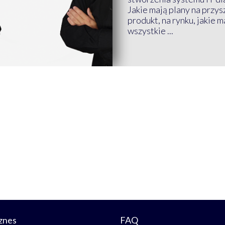
Jakie mają plany na przys
produkt, na rynku, jakie 
wszystkie ...
znes
FAQ