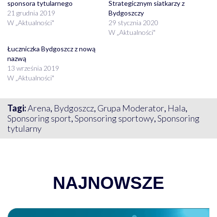
sponsora tytularnego
Strategicznym siatkarzy z
21 grudnia 2019
Bydgoszczy
W „Aktualności"
29 stycznia 2020
W „Aktualności"
Łuczniczka Bydgoszcz z nową
nazwą
13 września 2019
W „Aktualności"
Tagi:
Arena
,
Bydgoszcz
,
Grupa Moderator
,
Hala
,
Sponsoring sport
,
Sponsoring sportowy
,
Sponsoring
tytularny
NAJNOWSZE