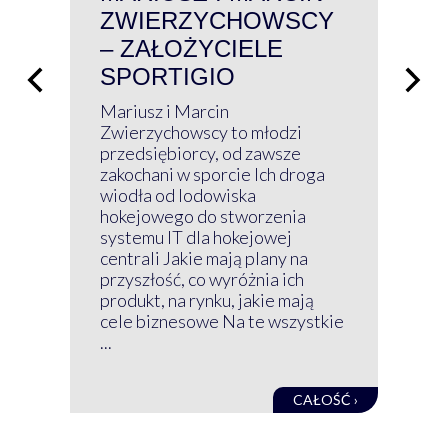
ZWIERZYCHOWSCY
P
– ZAŁOŻYCIELE
KL
SPORTIGIO
ŁĄ
P
Mariusz i Marcin
Z 
Zwierzychowscy to młodzi
przedsiębiorcy, od zawsze
Prz
zakochani w sporcie Ich droga
Klu
wiodła od lodowiska
wir
hokejowego do stworzenia
nim
systemu IT dla hokejowej
GRU
centrali Jakie mają plany na
mog
przyszłość, co wyróżnia ich
net
produkt, na rynku, jakie mają
baz
cele biznesowe Na te wszystkie
kon
...
obec
CAŁOŚĆ ›