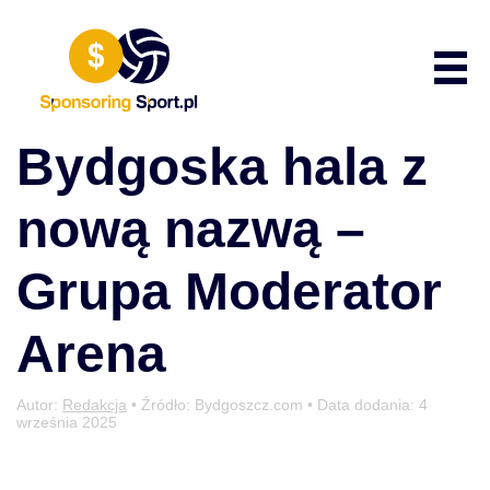
Przewiń do zawartości
Poka
Bydgoska hala z
nową nazwą –
Grupa Moderator
Arena
Autor:
Redakcja
• Źródło: Bydgoszcz.com • Data dodania:
4
września 2025