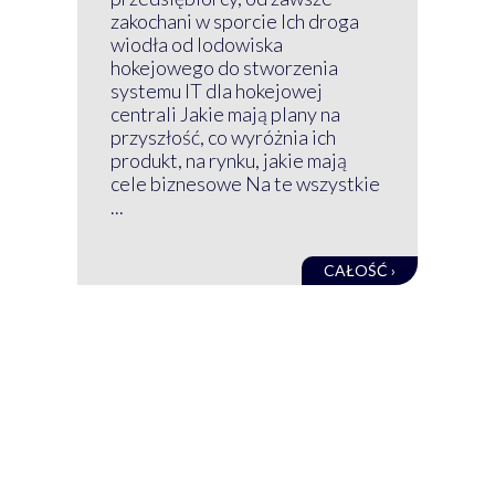
Prz
zakochani w sporcie Ich droga
Klu
wiodła od lodowiska
wir
hokejowego do stworzenia
nim
systemu IT dla hokejowej
GRU
centrali Jakie mają plany na
mog
przyszłość, co wyróżnia ich
net
produkt, na rynku, jakie mają
baz
cele biznesowe Na te wszystkie
kon
...
obec
CAŁOŚĆ ›