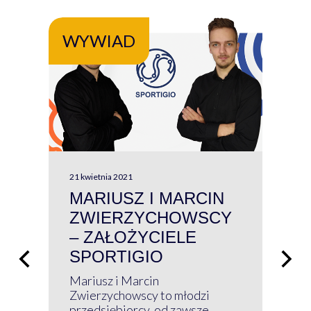
WYWIAD
WY
21 kwietnia 2021
13 kw
MARIUSZ I MARCIN
#W
ZWIERZYCHOWSCY
P
– ZAŁOŻYCIELE
KL
SPORTIGIO
ŁĄ
P
Mariusz i Marcin
Z 
Zwierzychowscy to młodzi
przedsiębiorcy, od zawsze