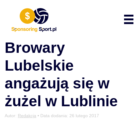
Przewiń do zawartości
Poka
Browary
Lubelskie
angażują się w
żużel w Lublinie
Autor:
Redakcja
• Data dodania:
26 lutego 2017