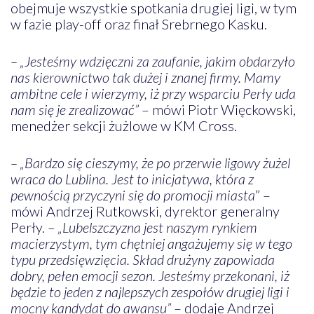
obejmuje wszystkie spotkania drugiej ligi, w tym
w fazie play-off oraz finał Srebrnego Kasku.
– „Jesteśmy wdzięczni za zaufanie, jakim obdarzyło
nas kierownictwo tak dużej i znanej firmy. Mamy
ambitne cele i wierzymy, iż przy wsparciu Perły uda
nam się je zrealizować”
– mówi Piotr Więckowski,
menedżer sekcji żużlowe w KM Cross.
– „Bardzo się cieszymy, że po przerwie ligowy żużel
wraca do Lublina. Jest to inicjatywa, która z
pewnością przyczyni się do promocji miasta
” –
mówi Andrzej Rutkowski, dyrektor generalny
Perły. –
„Lubelszczyzna jest naszym rynkiem
macierzystym, tym chętniej angażujemy się w tego
typu przedsięwzięcia. Skład drużyny zapowiada
dobry, pełen emocji sezon. Jesteśmy przekonani, iż
będzie to jeden z najlepszych zespołów drugiej ligi i
mocny kandydat do awansu”
– dodaje Andrzej