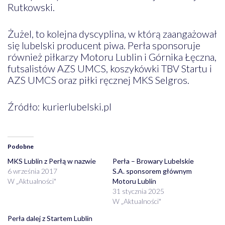
Rutkowski.
Żużel, to kolejna dyscyplina, w którą zaangażował
się lubelski producent piwa. Perła sponsoruje
również piłkarzy Motoru Lublin i Górnika Łęczna,
futsalistów AZS UMCS, koszykówki TBV Startu i
AZS UMCS oraz piłki ręcznej MKS Selgros.
Źródło: kurierlubelski.pl
Podobne
MKS Lublin z Perłą w nazwie
Perła – Browary Lubelskie
6 września 2017
S.A. sponsorem głównym
W „Aktualności"
Motoru Lublin
31 stycznia 2025
W „Aktualności"
Perła dalej z Startem Lublin