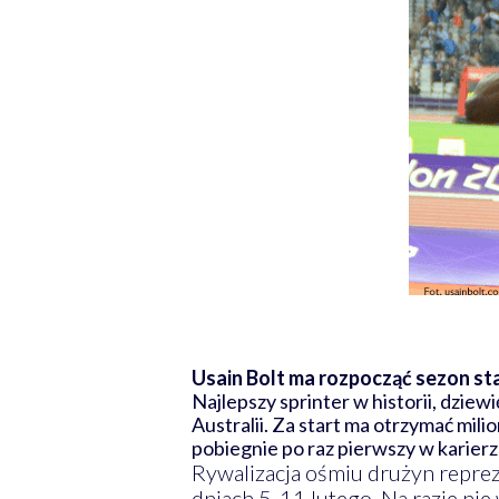
Usain Bolt ma rozpocząć sezon sta
Najlepszy sprinter w historii, dziew
Australii. Za start ma otrzymać mil
pobiegnie po raz pierwszy w karierz
Rywalizacja ośmiu drużyn repre
dniach 5-11 lutego. Na razie nie