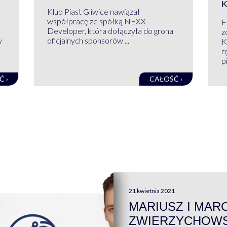
Klub Piast Gliwice nawiązał
współpracę ze spółką NEXX
F
Developer, która dołączyła do grona
z
w
oficjalnych sponsorów ...
K
r
pi
Ć ›
CAŁOŚĆ ›
21 kwietnia 2021
MARIUSZ I MAR
ZWIERZYCHOWS