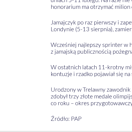
honorarium ma otrzymać milion 
Jamajczyk po raz pierwszy i zap
Londynie (5-13 sierpnia), zamier
Wcześniej najlepszy sprinter w h
z jamajską publicznością pożegn
W ostatnich latach 11-krotny mis
kontuzje i rzadko pojawiał się na 
Urodzony w Trelawny zawodnik n
zdobył trzy złote medale olimpij
co roku – okres przygotowawczy
Źródło: PAP