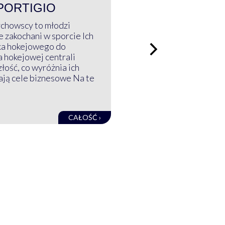
PORTIGIO
ychowscy to młodzi
 zakochani w sporcie Ich
ka hokejowego do
a hokejowej centrali
złość, co wyróżnia ich
mają cele biznesowe Na te
CAŁOŚĆ ›