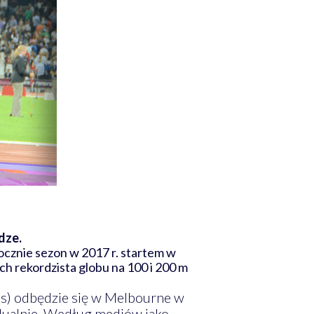
dze.
zpocznie sezon w 2017 r. startem w
ch rekordzista globu na 100 i 200 m
es) odbędzie się w Melbourne w
idualnie. Według mediów jako