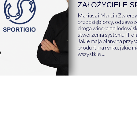
ZAŁOŻYCIELE S
Mariusz i Marcin Zwierz
przedsiębiorcy, od zawsze
droga wiodła od lodowis
stworzenia systemu IT dl
Jakie mają plany na przys
produkt, na rynku, jakie 
wszystkie ...