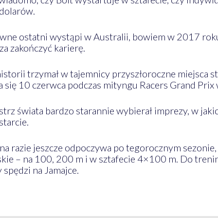
dolarów.
ewne ostatni wystąpi w Australii, bowiem w 2017 rok
za zakończyć karierę.
istorii trzymał w tajemnicy przyszłoroczne miejsca s
a się 10 czerwca podczas mityngu Racers Grand Prix 
trz świata bardzo starannie wybierał imprezy, w jakic
starcie.
a razie jeszcze odpoczywa po tegorocznym sezonie, 
skie – na 100, 200 m i w sztafecie 4×100 m. Do trenin
 spędzi na Jamajce.