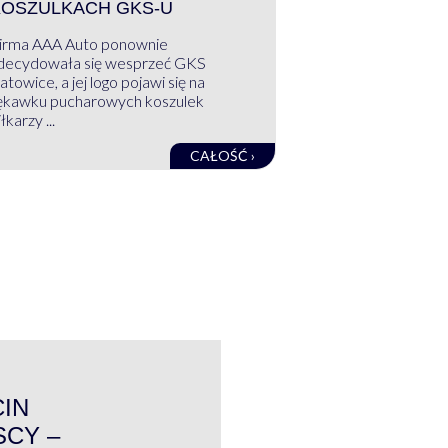
KOSZULKACH GKS-U
irma AAA Auto ponownie
decydowała się wesprzeć GKS
atowice, a jej logo pojawi się na
ękawku pucharowych koszulek
łkarzy ...
CAŁOŚĆ ›
WYWIAD
CIN
CY –