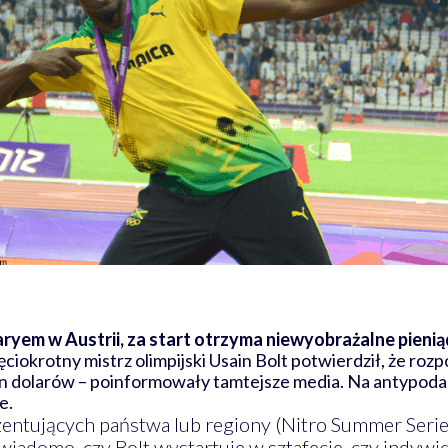
ryem w Austrii, za start otrzyma niewyobrażalne pienią
ięciokrotny mistrz olimpijski Usain Bolt potwierdził, że ro
ion dolarów – poinformowały tamtejsze media. Na antypoda
e.
zentujących państwa lub regiony (Nitro Summer Seri
 wiadomo, czy Bolt wystartuje w sztafecie, czy indyw