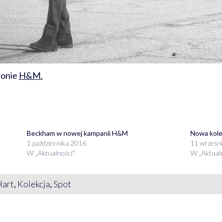
ronie
H&M.
Beckham w nowej kampanii H&M
Nowa kole
1 października 2016
11 wrześn
W „Aktualności"
W „Aktual
Hart
,
Kolekcja
,
Spot