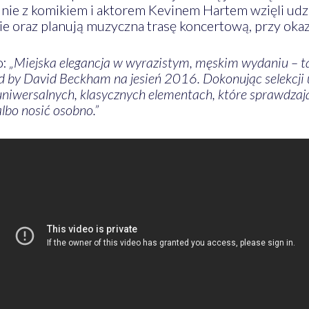
nie z komikiem i aktorem Kevinem Hartem wzięli udz
ie oraz planują muzyczna trasę koncertową, przy okaz
o:
„Miejska elegancja w wyrazistym, męskim wydaniu – 
ed by David Beckham na jesień 2016. Dokonując selekcj
uniwersalnych, klasycznych elementach, które sprawdzają
lbo nosić osobno.”