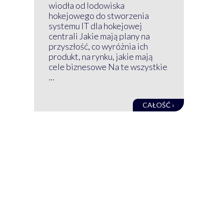
Klu
wiodła od lodowiska
wir
hokejowego do stworzenia
nim
systemu IT dla hokejowej
GRU
centrali Jakie mają plany na
mog
przyszłość, co wyróżnia ich
net
produkt, na rynku, jakie mają
baz
cele biznesowe Na te wszystkie
kon
...
obec
CAŁOŚĆ ›