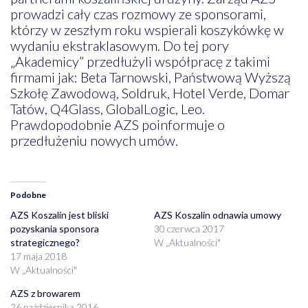
prowadzi cały czas rozmowy ze sponsorami,
którzy w zeszłym roku wspierali koszykówkę w
wydaniu ekstraklasowym. Do tej pory
„Akademicy” przedłużyli współpracę z takimi
firmami jak: Beta Tarnowski, Państwową Wyższą
Szkołę Zawodową, Soldruk, Hotel Verde, Domar
Tatów, Q4Glass, GlobalLogic, Leo.
Prawdopodobnie AZS poinformuje o
przedłużeniu nowych umów.
Podobne
AZS Koszalin jest bliski
AZS Koszalin odnawia umowy
pozyskania sponsora
30 czerwca 2017
strategicznego?
W „Aktualności"
17 maja 2018
W „Aktualności"
AZS z browarem
26 października 2016