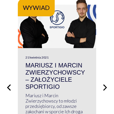
WYWIAD
WY
21 kwietnia 2021
13 kw
MARIUSZ I MARCIN
#W
ZWIERZYCHOWSCY
P
– ZAŁOŻYCIELE
KL
SPORTIGIO
ŁĄ
P
Mariusz i Marcin
Z 
Zwierzychowscy to młodzi
przedsiębiorcy, od zawsze
Prz
zakochani w sporcie Ich droga