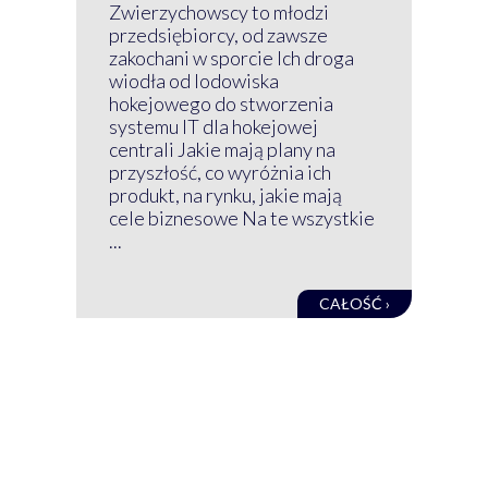
Z 
Zwierzychowscy to młodzi
przedsiębiorcy, od zawsze
Prz
zakochani w sporcie Ich droga
Klu
wiodła od lodowiska
wir
hokejowego do stworzenia
nim
systemu IT dla hokejowej
GRU
centrali Jakie mają plany na
mog
przyszłość, co wyróżnia ich
net
produkt, na rynku, jakie mają
baz
cele biznesowe Na te wszystkie
kon
...
obec
CAŁOŚĆ ›