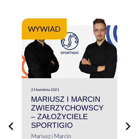
WYWIAD
WY
21 kwietnia 2021
13 kw
MARIUSZ I MARCIN
#W
ZWIERZYCHOWSCY
P
– ZAŁOŻYCIELE
KL
SPORTIGIO
ŁĄ
P
Mariusz i Marcin