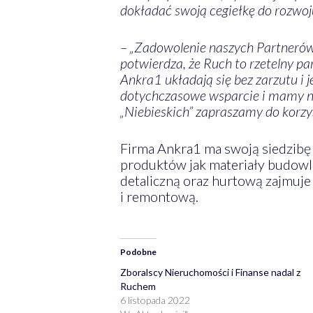
dokładać swoją cegiełkę do rozwo
– „Zadowolenie naszych Partnerów 
potwierdza, że Ruch to rzetelny pa
Ankra1 układają się bez zarzutu i
dotychczasowe wsparcie i mamy nad
„Niebieskich” zapraszamy do korzy
Firma Ankra1 ma swoją siedzibę 
produktów jak materiały budowla
detaliczną oraz hurtową zajmuje
i remontową.
Podobne
Zboralscy Nieruchomości i Finanse nadal z
Ruchem
6 listopada 2022