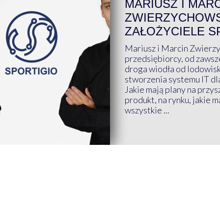
MARIUSZ I MAR
ZWIERZYCHOWS
ZAŁOŻYCIELE S
Mariusz i Marcin Zwierz
przedsiębiorcy, od zawsze
droga wiodła od lodowis
stworzenia systemu IT dl
Jakie mają plany na przys
produkt, na rynku, jakie 
wszystkie ...