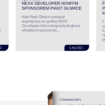
NEXX DEVELOPER NOWYM
F
SPONSOREM PIAST GLIWICE
Klub Piast Gliwice nawiązał
współpracę ze spółką NEXX
F
Developer, która dołączyła do grona
z
w
oficjalnych sponsorów ...
K
r
pi
Ć ›
CAŁOŚĆ ›
21 kwietnia 2021