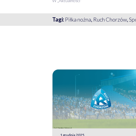
W „Aktualności"
Tagi:
Piłka nożna
,
Ruch Chorzów
,
Sp
1 grudnia 2025