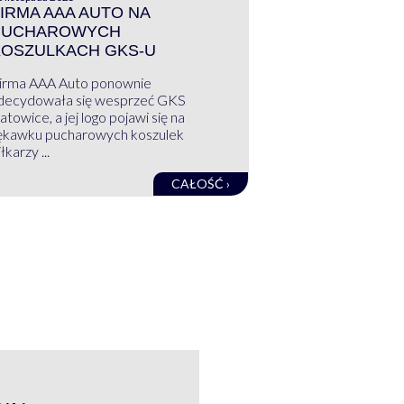
IRMA AAA AUTO NA
PUCHAROWYCH
KOSZULKACH GKS-U
irma AAA Auto ponownie
decydowała się wesprzeć GKS
atowice, a jej logo pojawi się na
ękawku pucharowych koszulek
łkarzy ...
CAŁOŚĆ ›
WYWIAD