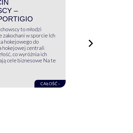
CIN
CY –
PORTIGIO
ychowscy to młodzi
 zakochani w sporcie Ich
ka hokejowego do
a hokejowej centrali
złość, co wyróżnia ich
mają cele biznesowe Na te
CAŁOŚĆ ›