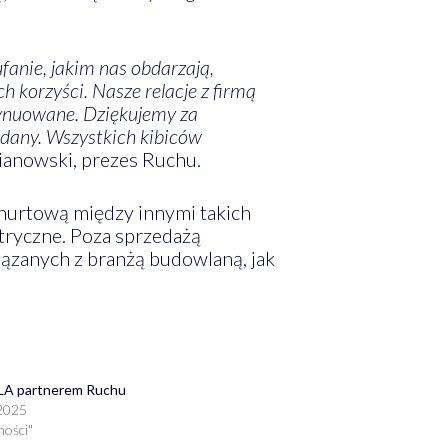
anie, jakim nas obdarzają,
h korzyści. Nasze relacje z firmą
ntynuowane. Dziękujemy za
udany. Wszystkich kibiców
anowski, prezes Ruchu.
 hurtową między innymi takich
ktryczne. Poza sprzedażą
iązanych z branżą budowlaną, jak
LA partnerem Ruchu
 2025
ności"