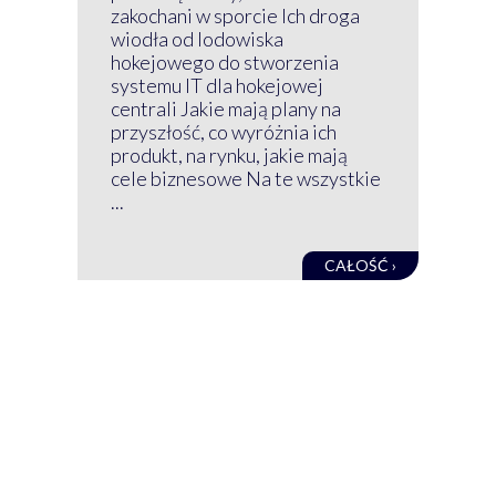
Prz
zakochani w sporcie Ich droga
Klu
wiodła od lodowiska
wir
hokejowego do stworzenia
nim
systemu IT dla hokejowej
GRU
centrali Jakie mają plany na
mog
przyszłość, co wyróżnia ich
net
produkt, na rynku, jakie mają
baz
cele biznesowe Na te wszystkie
kon
...
obec
CAŁOŚĆ ›