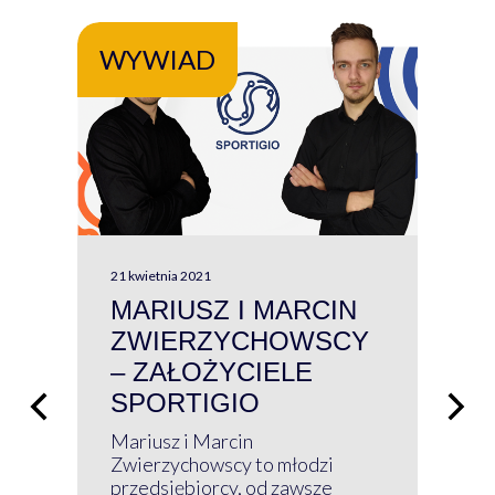
WYWIAD
WY
21 kwietnia 2021
13 kw
MARIUSZ I MARCIN
#W
ZWIERZYCHOWSCY
P
– ZAŁOŻYCIELE
KL
SPORTIGIO
ŁĄ
P
Mariusz i Marcin
Z 
Zwierzychowscy to młodzi
przedsiębiorcy, od zawsze