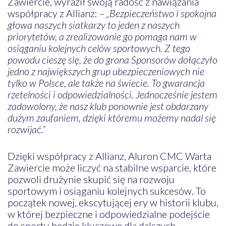
Zawiercie, wyraził swoją radość z nawiązania
współpracy z Allianz:
– „Bezpieczeństwo i spokojna
głowa naszych siatkarzy to jeden z naszych
priorytetów, a zrealizowanie go pomaga nam w
osiąganiu kolejnych celów sportowych. Z tego
powodu cieszę się, że do grona Sponsorów dołączyło
jedno z największych grup ubezpieczeniowych nie
tylko w Polsce, ale także na świecie. To gwarancja
rzetelności i odpowiedzialności. Jednocześnie jestem
zadowolony, że nasz klub ponownie jest obdarzany
dużym zaufaniem, dzięki któremu możemy nadal się
rozwijać.”
Dzięki współpracy z Allianz, Aluron CMC Warta
Zawiercie może liczyć na stabilne wsparcie, które
pozwoli drużynie skupić się na rozwoju
sportowym i osiąganiu kolejnych sukcesów. To
początek nowej, ekscytującej ery w historii klubu,
w której bezpieczne i odpowiedzialne podejście
do sportu będzie kluczowe dla dalszych