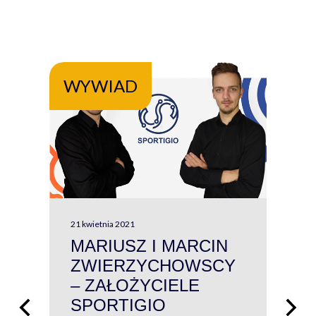
WYWIAD
WY
21 kwietnia 2021
13 kw
MARIUSZ I MARCIN
#W
ZWIERZYCHOWSCY
P
– ZAŁOŻYCIELE
KL
SPORTIGIO
ŁĄ