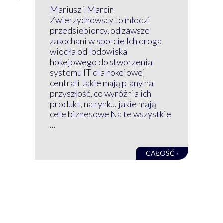
P
Mariusz i Marcin
Z 
Zwierzychowscy to młodzi
przedsiębiorcy, od zawsze
Prz
zakochani w sporcie Ich droga
Klu
wiodła od lodowiska
wir
hokejowego do stworzenia
nim
systemu IT dla hokejowej
GRU
centrali Jakie mają plany na
mog
przyszłość, co wyróżnia ich
net
produkt, na rynku, jakie mają
baz
cele biznesowe Na te wszystkie
kon
...
obec
CAŁOŚĆ ›