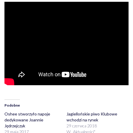
Podobne
Oshee stworzyło napoje
Jagiellońskie piwo Klubowe
dedykowane Joannie
wchodzi na rynek
Jędrzejczyk
29 czerwca 2018
29 maja 2017
W „Aktualności"