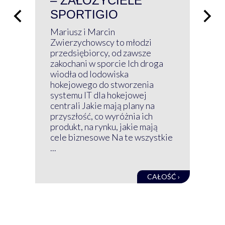
– ZAŁOŻYCIELE
KL
SPORTIGIO
ŁĄ
P
Mariusz i Marcin
Z 
Zwierzychowscy to młodzi
przedsiębiorcy, od zawsze
Prz
zakochani w sporcie Ich droga
Klu
wiodła od lodowiska
wir
hokejowego do stworzenia
nim
systemu IT dla hokejowej
GRU
centrali Jakie mają plany na
mog
przyszłość, co wyróżnia ich
net
produkt, na rynku, jakie mają
baz
cele biznesowe Na te wszystkie
kon
...
obec
CAŁOŚĆ ›