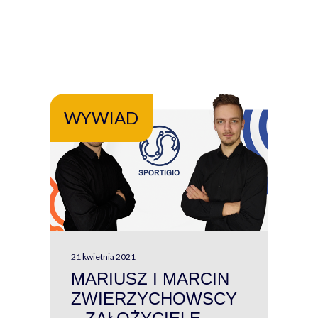
WYWIAD
WY
21 kwietnia 2021
13 kw
MARIUSZ I MARCIN
#W
ZWIERZYCHOWSCY
P