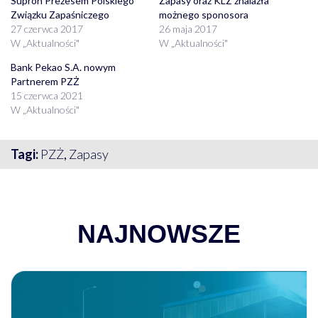
Supron Prezesem Polskiego
Zapasy oraz KLZ znalazła
Związku Zapaśniczego
możnego sponosora
27 czerwca 2017
26 maja 2017
W „Aktualności"
W „Aktualności"
Bank Pekao S.A. nowym
Partnerem PZŻ
15 czerwca 2021
W „Aktualności"
Tagi:
PZŻ
,
Zapasy
NAJNOWSZE