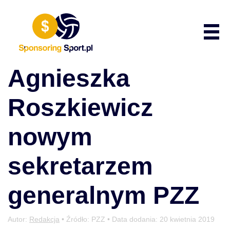
Przewiń do zawartości
Poka
Agnieszka
Roszkiewicz
nowym
sekretarzem
generalnym PZZ
Autor:
Redakcja
• Źródło: PZZ • Data dodania:
20 kwietnia 2019