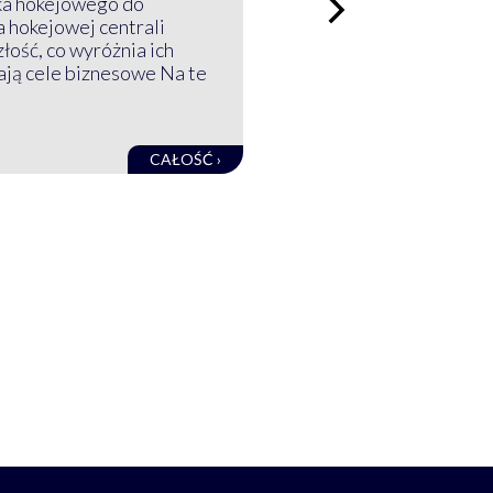
ka hokejowego do
a hokejowej centrali
złość, co wyróżnia ich
mają cele biznesowe Na te
CAŁOŚĆ ›