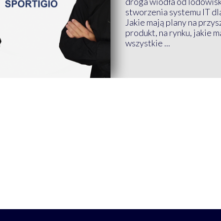
droga wiodła od lodowis
stworzenia systemu IT dl
Jakie mają plany na przys
produkt, na rynku, jakie 
wszystkie ...