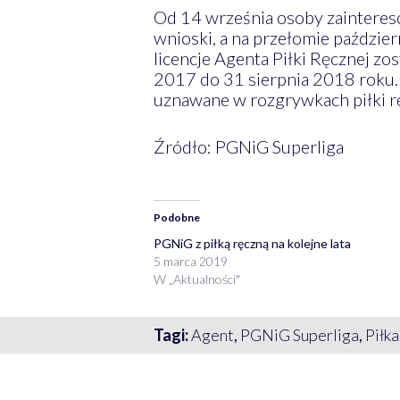
Od 14 września osoby zainteres
wnioski, a na przełomie paździe
licencje Agenta Piłki Ręcznej z
2017 do 31 sierpnia 2018 roku. 
uznawane w rozgrywkach piłki rę
Źródło: PGNiG Superliga
Podobne
PGNiG z piłką ręczną na kolejne lata
5 marca 2019
W „Aktualności"
Tagi:
Agent
,
PGNiG Superliga
,
Piłka