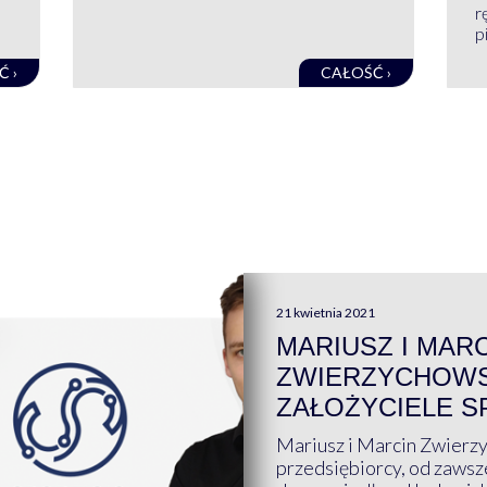
r
pi
Ć ›
CAŁOŚĆ ›
21 kwietnia 2021
MARIUSZ I MAR
ZWIERZYCHOWS
ZAŁOŻYCIELE S
Mariusz i Marcin Zwierz
przedsiębiorcy, od zawsze