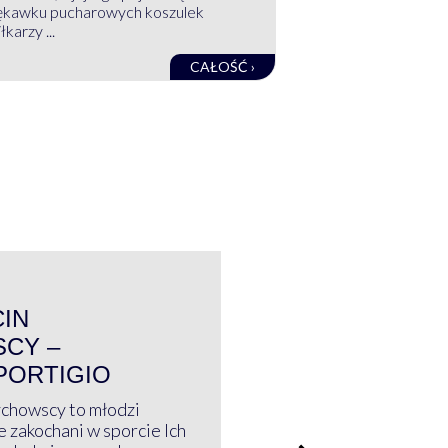
ękawku pucharowych koszulek
łkarzy ...
CAŁOŚĆ ›
WYWIAD
CIN
CY –
PORTIGIO
ychowscy to młodzi
 zakochani w sporcie Ich