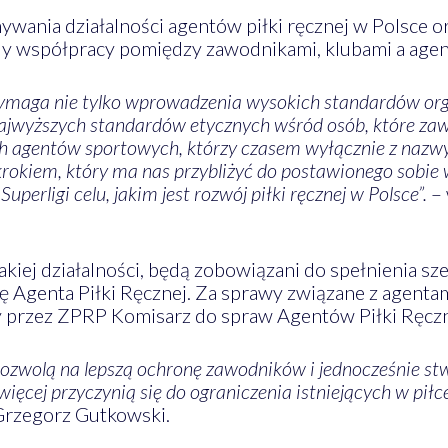
wania działalności agentów piłki ręcznej w Polsce 
y współpracy pomiędzy zawodnikami, klubami a agenta
j wymaga nie tylko wprowadzenia wysokich standardów or
ż najwyższych standardów etycznych wśród osób, które za
h agentów sportowych, którzy czasem wyłącznie z nazwy 
 krokiem, który ma nas przybliżyć do postawionego sobie
perligi celu, jakim jest rozwój piłki ręcznej w Polsce”.
– 
iej działalności, będą zobowiązani do spełnienia s
ję Agenta Piłki Ręcznej. Za sprawy związane z agent
 przez ZPRP Komisarz do spraw Agentów Piłki Ręczn
pozwolą na lepszą ochronę zawodników i jednocześnie 
ęcej przyczynią się do ograniczenia istniejących w piłce
Grzegorz Gutkowski.