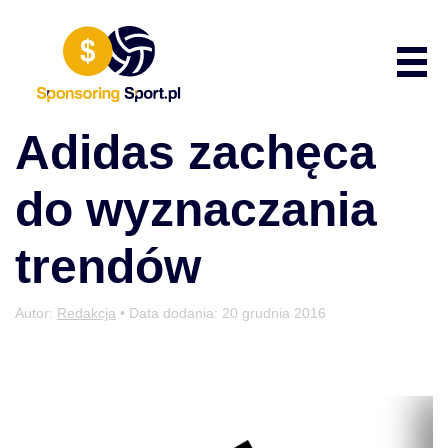
Przewiń do zawartości
Poka
Adidas zachęca
do wyznaczania
trendów
Autor:
Redakcja
• Data dodania:
20 grudnia 2016