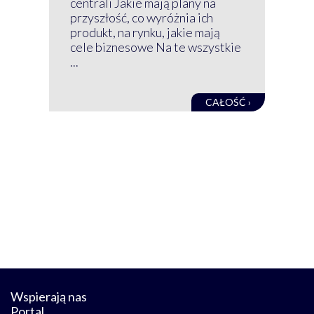
centrali Jakie mają plany na
mog
przyszłość, co wyróżnia ich
net
produkt, na rynku, jakie mają
baz
cele biznesowe Na te wszystkie
kon
...
obec
CAŁOŚĆ ›
Wspierają nas
Portal