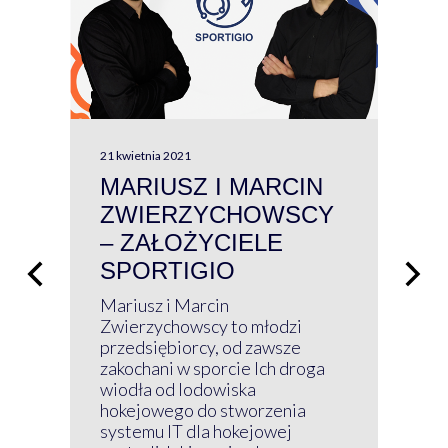
21 kwietnia 2021
13 kw
MARIUSZ I MARCIN
#W
ZWIERZYCHOWSCY
P
– ZAŁOŻYCIELE
KL
SPORTIGIO
ŁĄ
P
Mariusz i Marcin
Z 
Zwierzychowscy to młodzi
przedsiębiorcy, od zawsze
Prz
zakochani w sporcie Ich droga
Klu
wiodła od lodowiska
wir
hokejowego do stworzenia
nim
systemu IT dla hokejowej
GRU