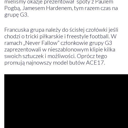
mieliśmy okazje prezentował spoty z Paulem
Pogbą, Jamesem Hardenem, tym razem czas na
grupę G3.
Francuska grupa należy do ścisłej czołówki jeśli
chodzi o tricki piłkarskie i freestyle football. W
ramach „Never Fallow” członkowie grupy G3
zaprezentowali w nieszablonowym klipie kilka
swoich sztuczek i możliwości. Oprócz tego
promują najnowszy model butów ACE17.