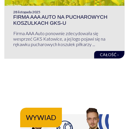
28 listopada 2025
FIRMA AAA AUTO NA PUCHAROWYCH
KOSZULKACH GKS-U
Firma AAA Auto ponownie zdecydowała się
wesprzeć GKS Katowice, a jej logo pojawi się na
rękawku pucharowych koszulek piłkarzy ...
CAŁOŚĆ ›
WYWIAD
WY