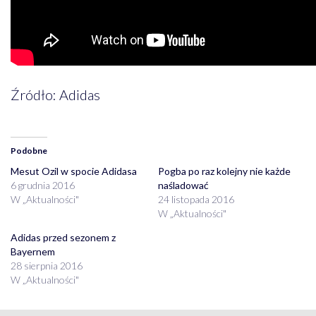
Źródło: Adidas
Podobne
Mesut Ozil w spocie Adidasa
Pogba po raz kolejny nie każde
6 grudnia 2016
naśladować
W „Aktualności"
24 listopada 2016
W „Aktualności"
Adidas przed sezonem z
Bayernem
28 sierpnia 2016
W „Aktualności"