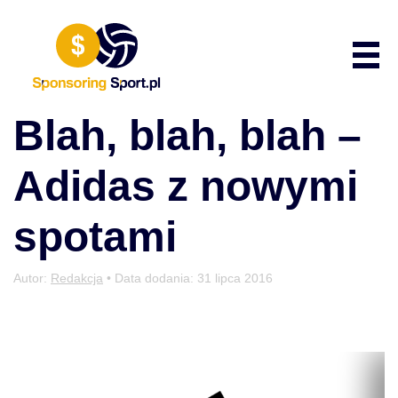
Przewiń do zawartości
Poka
Blah, blah, blah –
Adidas z nowymi
spotami
Autor:
Redakcja
• Data dodania:
31 lipca 2016