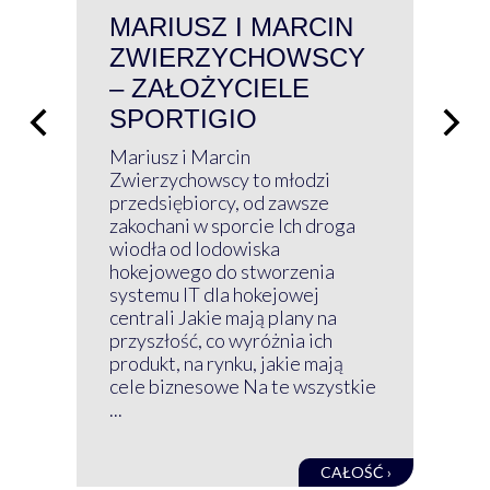
MARIUSZ I MARCIN
#W
ZWIERZYCHOWSCY
P
– ZAŁOŻYCIELE
KL
SPORTIGIO
ŁĄ
P
Mariusz i Marcin
Z 
Zwierzychowscy to młodzi
przedsiębiorcy, od zawsze
Prz
zakochani w sporcie Ich droga
Klu
wiodła od lodowiska
wir
hokejowego do stworzenia
nim
systemu IT dla hokejowej
GRU
centrali Jakie mają plany na
mog
przyszłość, co wyróżnia ich
net
produkt, na rynku, jakie mają
baz
cele biznesowe Na te wszystkie
kon
...
obec
CAŁOŚĆ ›