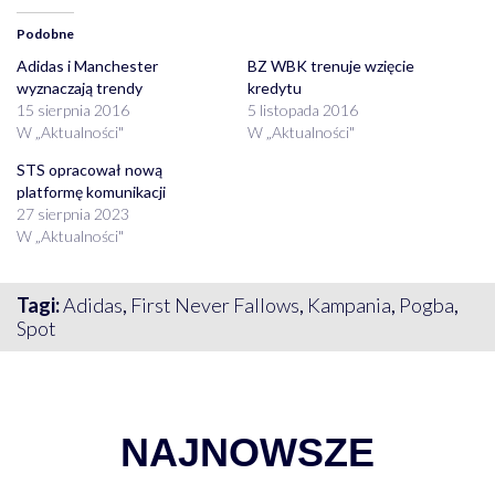
Podobne
Adidas i Manchester
BZ WBK trenuje wzięcie
wyznaczają trendy
kredytu
15 sierpnia 2016
5 listopada 2016
W „Aktualności"
W „Aktualności"
STS opracował nową
platformę komunikacji
27 sierpnia 2023
W „Aktualności"
Tagi:
Adidas
,
First Never Fallows
,
Kampania
,
Pogba
,
Spot
NAJNOWSZE