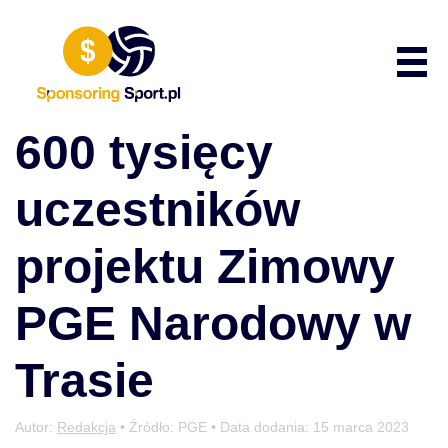
Przewiń do zawartości
Poka
600 tysięcy
uczestników
projektu Zimowy
PGE Narodowy w
Trasie
Autor:
Redakcja
• Źródło: PGE • Data dodania:
15 marca 2023