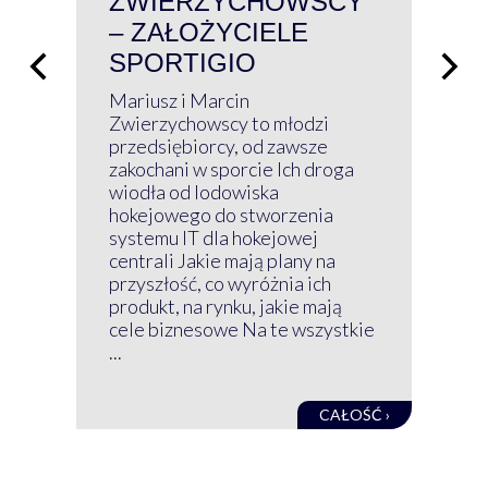
ZWIERZYCHOWSCY
P
– ZAŁOŻYCIELE
KL
SPORTIGIO
ŁĄ
P
Mariusz i Marcin
Z 
Zwierzychowscy to młodzi
przedsiębiorcy, od zawsze
Prz
zakochani w sporcie Ich droga
Klu
wiodła od lodowiska
wir
hokejowego do stworzenia
nim
systemu IT dla hokejowej
GRU
centrali Jakie mają plany na
mog
przyszłość, co wyróżnia ich
net
produkt, na rynku, jakie mają
baz
cele biznesowe Na te wszystkie
kon
...
obec
CAŁOŚĆ ›