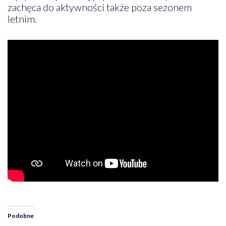
zachęca do aktywności także poza sezonem
letnim.
Podobne