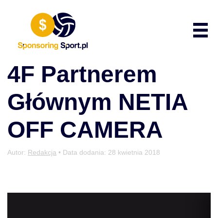
Przewiń do zawartości
Poka
4F Partnerem
Głównym NETIA
OFF CAMERA
Autor:
Redakcja
• Data dodania:
28 kwietnia 2018