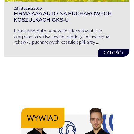
28 listopada 2025
FIRMA AAA AUTO NA PUCHAROWYCH
KOSZULKACH GKS-U
Firma AAA Auto ponownie zdecydowała się
wesprzeć GKS Katowice, a jej logo pojawi się na
rękawku pucharowych koszulek piłkarzy ...
CAŁOŚĆ ›
WYWIAD
WY