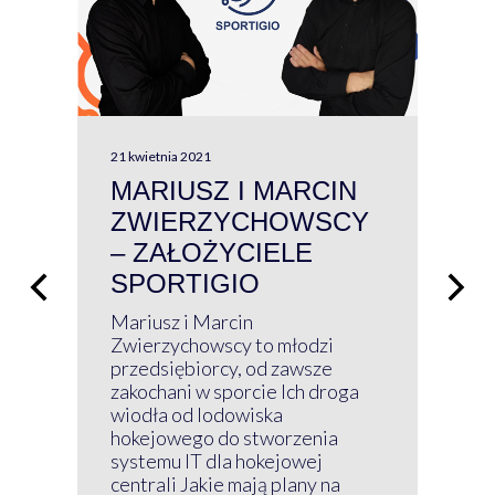
21 kwietnia 2021
13 kw
MARIUSZ I MARCIN
#W
ZWIERZYCHOWSCY
P
– ZAŁOŻYCIELE
KL
SPORTIGIO
ŁĄ
P
Mariusz i Marcin
Z 
Zwierzychowscy to młodzi
przedsiębiorcy, od zawsze
Prz
zakochani w sporcie Ich droga
Klu
wiodła od lodowiska
wir
hokejowego do stworzenia
nim
systemu IT dla hokejowej
GRU
centrali Jakie mają plany na