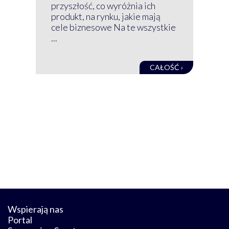
mog
przyszłość, co wyróżnia ich
net
produkt, na rynku, jakie mają
baz
cele biznesowe Na te wszystkie
kon
...
obec
CAŁOŚĆ ›
Wspierają nas
Portal