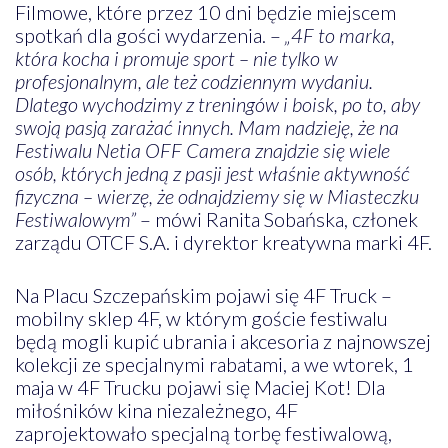
Filmowe, które przez 10 dni będzie miejscem
spotkań dla gości wydarzenia. –
„4F to marka,
która kocha i promuje sport – nie tylko w
profesjonalnym, ale też codziennym wydaniu.
Dlatego wychodzimy z treningów i boisk, po to, aby
swoją pasją zarażać innych. Mam nadzieję, że na
Festiwalu Netia OFF Camera znajdzie się wiele
osób, których jedną z pasji jest właśnie aktywność
fizyczna – wierzę, że odnajdziemy się w Miasteczku
Festiwalowym”
– mówi Ranita Sobańska, członek
zarządu OTCF S.A. i dyrektor kreatywna marki 4F.
Na Placu Szczepańskim pojawi się 4F Truck –
mobilny sklep 4F, w którym goście festiwalu
będą mogli kupić ubrania i akcesoria z najnowszej
kolekcji ze specjalnymi rabatami, a we wtorek, 1
maja w 4F Trucku pojawi się Maciej Kot! Dla
miłośników kina niezależnego, 4F
zaprojektowało specjalną torbę festiwalową,