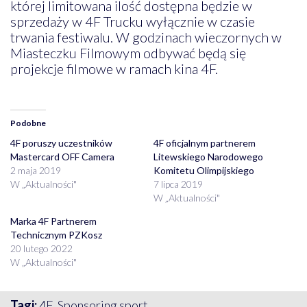
której limitowana ilość dostępna będzie w
sprzedaży w 4F Trucku wyłącznie w czasie
trwania festiwalu. W godzinach wieczornych w
Miasteczku Filmowym odbywać będą się
projekcje filmowe w ramach kina 4F.
Podobne
4F poruszy uczestników
4F oficjalnym partnerem
Mastercard OFF Camera
Litewskiego Narodowego
2 maja 2019
Komitetu Olimpijskiego
W „Aktualności"
7 lipca 2019
W „Aktualności"
Marka 4F Partnerem
Technicznym PZKosz
20 lutego 2022
W „Aktualności"
Tagi:
4F
,
Sponsoring sport